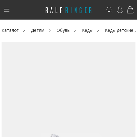
!
Возникли вопросы? -
club@ralf.ru
Каталог
Детям
Обувь
Кеды
Кеды детские
Новинки
Женщинам
Мужчинам
Детям
Капсула
Аутлет
Акции / Новости
Адреса магазинов