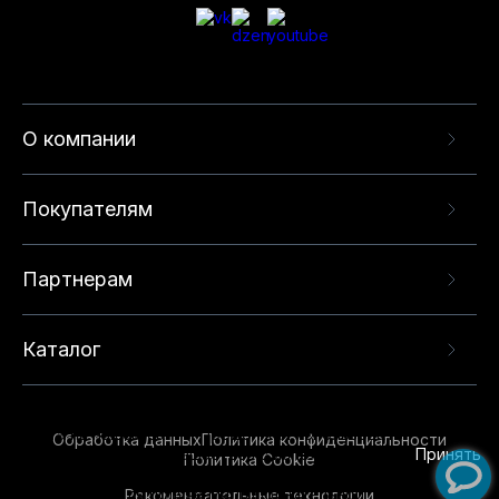
О компании
Покупателям
Партнерам
Каталог
Данный веб-сайт использует cookie-файлы и
рекомендательные технологии в целях
предоставления вам лучшего пользовательского
опыта на нашем сайте. Продолжая использовать
Обработка данных
Политика конфиденциальности
данный сайт, вы соглашаетесь с использованием
Принять
Политика Cookie
нами
cookie-файлов
и рекомендательных
Рекомендательные технологии
технологий. Для получения дополнительной