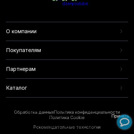
О компании
Покупателям
Партнерам
Каталог
Данный веб-сайт использует cookie-файлы и
рекомендательные технологии в целях
предоставления вам лучшего пользовательского
опыта на нашем сайте. Продолжая использовать
Обработка данных
Политика конфиденциальности
данный сайт, вы соглашаетесь с использованием
Принять
Политика Cookie
нами
cookie-файлов
и рекомендательных
Рекомендательные технологии
технологий. Для получения дополнительной
информации см.
Условия предоставления