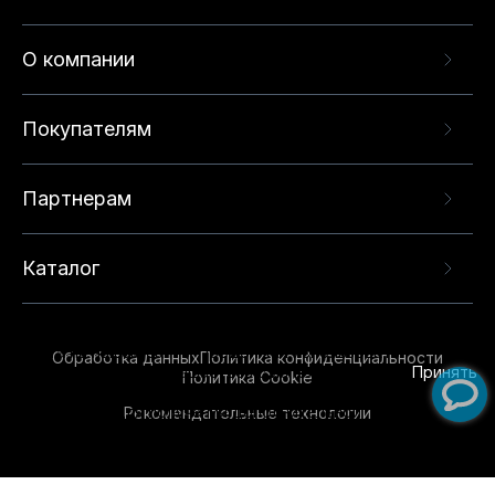
О компании
Покупателям
Партнерам
Каталог
Данный веб-сайт использует cookie-файлы и
рекомендательные технологии в целях
предоставления вам лучшего пользовательского
опыта на нашем сайте. Продолжая использовать
Обработка данных
Политика конфиденциальности
данный сайт, вы соглашаетесь с использованием
Принять
Политика Cookie
нами
cookie-файлов
и рекомендательных
Рекомендательные технологии
технологий. Для получения дополнительной
информации см.
Условия предоставления
рекомендательных технологий
.