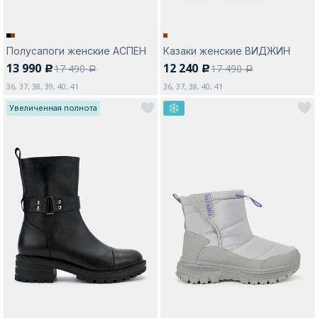
Полусапоги женские АСПЕН
Казаки женские ВИДЖИН
13 990
12 240
17 490
17 490
c
c
a
a
36, 37, 38, 39, 40, 41
36, 37, 38, 40, 41
Увеличенная полнота