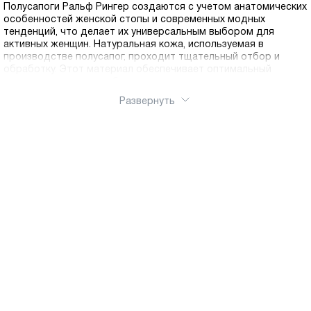
Полусапоги Ральф Рингер создаются с учетом анатомических
особенностей женской стопы и современных модных
тенденций, что делает их универсальным выбором для
активных женщин. Натуральная кожа, используемая в
производстве полусапог, проходит тщательный отбор и
обработку. Этот материал обеспечивает оптимальный
микроклимат внутри обуви, позволяя ногам дышать и
оставаться в комфорте в течение всего дня. Коллекция
Развернуть
полусапог в нашем интернет-магазине включает модели для
разных случаев и предпочтений. Любите классику —
выбирайте лаконичные полусапоги на среднем каблуке в
черном или коричневом цвете. Предпочитаете спортивный
стиль — обратите внимание на модели на низком ходу с
декоративной шнуровкой. Для поклонниц женственных
образов Ральф Рингер предлагает элегантные полусапоги на
шпильке или устойчивом каблуке с изящными деталями.
Каждая модель выполнена из натуральной кожи
премиального качества, что гарантирует долгий срок
службы. Стельки из натуральных материалов обеспечивают
правильное распределение нагрузки, анатомическая колодка
поддерживает свод стопы, а гибкая подошва с протектором
гарантирует устойчивость на любой поверхности.
Полусапоги имеют оптимальную высоту голенища, которая
защищает от холода и влаги, не ограничивая свободу
движений. Молнии и другая фурнитура изготовлены из