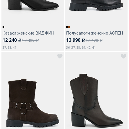
Казаки женские ВИДЖИН
Полусапоги женские АСПЕН
12 240
13 990
17 490
17 490
c
c
a
a
37, 38, 41
36, 37, 38, 39, 40, 41