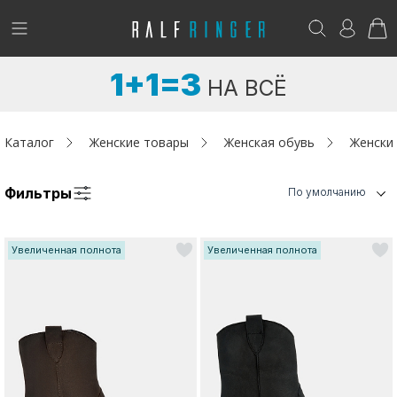
!
Возникли вопросы? -
club@ralf.ru
1+1=3
НА ВСЁ
Новинки
Женщинам
Каталог
Женские товары
Женская обувь
Женски
Мужчинам
Фильтры
По умолчанию
Детям
Увеличенная полнота
Увеличенная полнота
Капсула
Аутлет
Акции / Новости
Адреса магазинов