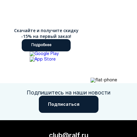
качественных материалов, которые не ломаются и не
заедают. Наш интернет-магазин делает шопинг простым и
приятным. Мы стираем границы: для наших покупателей
действует быстрая доставка по России.
Скачайте и получите скидку
-15% на первый заказ!
Подробнее
Подпишитесь на наши новости
Подписаться
club@ralf.ru