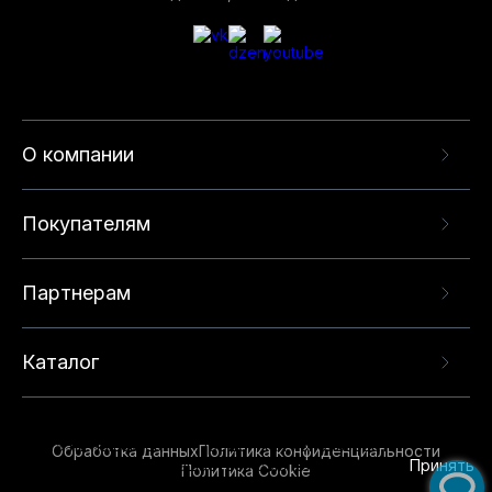
О компании
Покупателям
Партнерам
Каталог
Данный веб-сайт использует cookie-файлы и
рекомендательные технологии в целях
предоставления вам лучшего пользовательского
опыта на нашем сайте. Продолжая использовать
Обработка данных
Политика конфиденциальности
данный сайт, вы соглашаетесь с использованием
Принять
Политика Cookie
нами
cookie-файлов
и рекомендательных