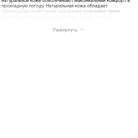
натуральной кожи обеспечивают максимальный комфорт в
прохладную погоду. Натуральная кожа обладает
уникальными свойствами: она дышит, сохраняет тепло,
регулирует влажность и принимает форму стопы.
Полуботинки Ральф Рингер изготавливаются с
использованием современных технологий и качественных
Развернуть
материалов, что гарантирует долговечность и надежность
каждой пары. Эргономичная колодка, мягкая стелька из
натуральных материалов и гибкая подошва с амортизацией
обеспечивают комфорт даже при длительной ходьбе. В
нашем каталоге вы найдете полуботинки на любой вкус:
классические модели на шнуровке, элегантные варианты на
молнии, стильные челси, спортивные полуботинки на толстой
подошве. Разнообразие цветов и фактур позволяет
подобрать идеальную пару под любой стиль одежды.
Заказывая обувь с бесплатной доставкой по РФ, вы
получаете стильные, комфортные и долговечные
полуботинки, которые будут радовать вас долгие годы. Наш
интернет-магазин делает шопинг простым и приятным. Мы
стираем границы: для наших покупателей действует быстрая
доставка по России.