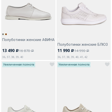
Москва
Полуботинки женские АФИНА
Полуботинки женские БЛЮЗ
Да, все верно
Изменить город
13 490
11 990
16 870
14 990
c
c
a
a
36, 37, 38, 39, 40
36, 37, 38, 39, 40, 41, 42
Увеличенная полнота
Увеличенная полнота
О компании
Покупателям