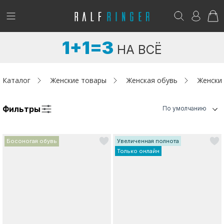
!
Возникли вопросы? -
club@ralf.ru
1+1=3
НА ВСЁ
Новинки
Женщинам
Каталог
Женские товары
Женская обувь
Женски
Мужчинам
Фильтры
По умолчанию
Детям
Босоногая обувь
Увеличенная полнота
Капсула
Только онлайн
Аутлет
Акции / Новости
Адреса магазинов