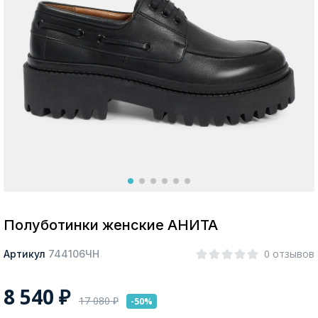
Москва
Да, все верно
Изменить город
О компании
Покупателям
Полуботинки женские АНИТА
0 отзывов
Артикул
744106ЧН
8 540
₽
17 080
₽
-50%