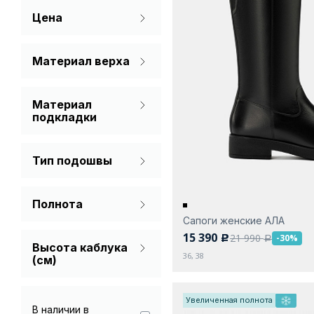
Цена
Черный
Материал верха
Натуральная кожа
Материал
подкладки
Мех (шерсть)
Тип подошвы
Мех натуральный
Платформа
Натуральная кожа
Полнота
С каблуком
Текстиль
Сапоги женские АЛА
На широкую ногу
15 390
21 990
-30%
c
a
Высота каблука
36, 38
(см)
Увеличенная полнота
В наличии в