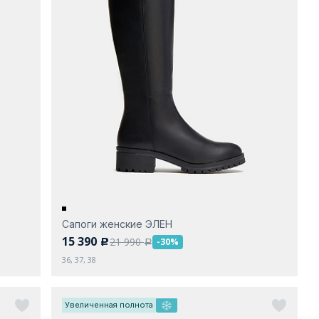
Сапоги женские ЭЛЕН
15 390
21 990
-30%
c
a
36, 37, 38
Увеличенная полнота