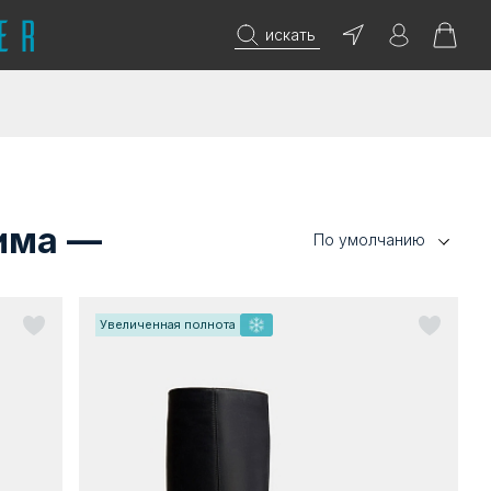
искать
зима —
По умолчанию
Увеличенная полнота