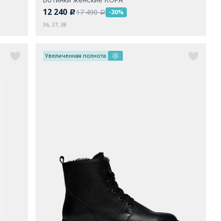
12 240
17 490
-30%
c
a
36, 37, 38
Увеличенная полнота