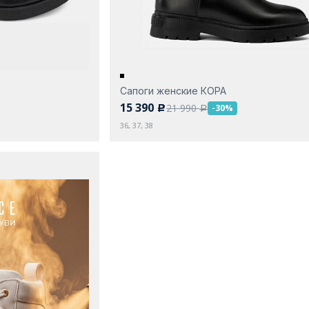
Сапоги женские КОРА
15 390
21 990
-30%
c
a
36, 37, 38