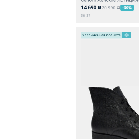
14 690
20 990
-30%
c
a
36, 37
Увеличенная полнота