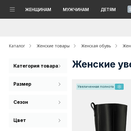
!
ЖЕНЩИНАМ
МУЖЧИНАМ
ДЕТЯМ
Новинки
Да, все верно
Изменить город
Женщинам
Каталог
Женские товары
Женская обувь
Жен
Мужчинам
Женские ув
Категория товара
Ботинки
Детям
Размер
Сапоги
Увеличенная полнота
Капсула
35
36
37
Сезон
Аутлет
38
Лето
Акции / Новости
Цвет
Демисезон
Бежевый
Адреса магазинов
Зима