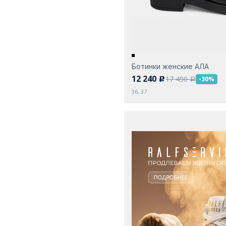
Ботинки женские АЛА
12 240
17 490
-30%
c
a
36, 37