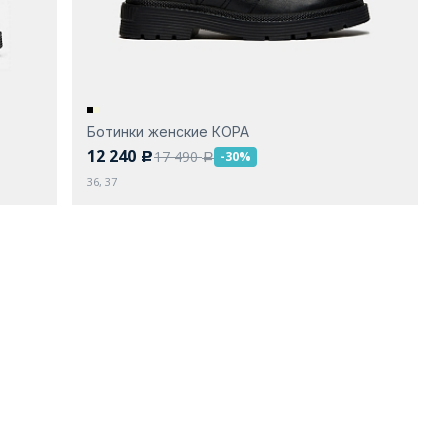
Ботинки женские КОРА
12 240
17 490
-30%
c
a
36, 37