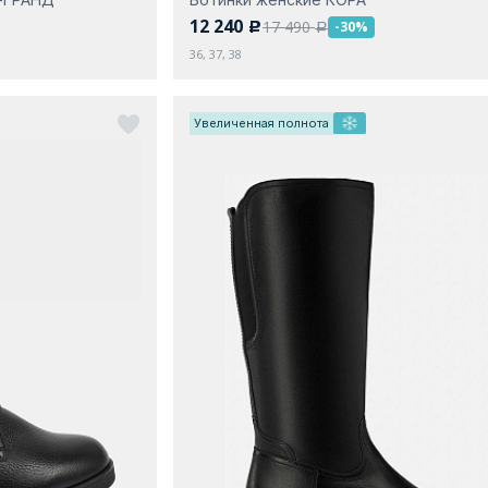
12 240
17 490
-30%
c
a
36, 37, 38
Увеличенная полнота