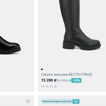
Сапоги женские ВЕСТА-ГРАНД
15 390
21 990
-30%
c
a
35, 36, 37, 38
Увеличенная полнота