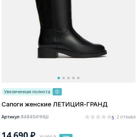
Москва
Да, все верно
Изменить город
О компании
Увеличенная полнота
Покупателям
Сапоги женские ЛЕТИЦИЯ-ГРАНД
2 отзыва
Артикул
848404ЧНШ
5
14 690
₽
20 990
₽