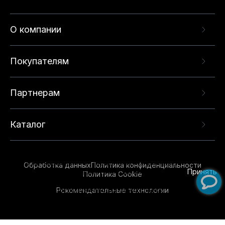
О компании
Покупателям
Партнерам
Каталог
Данный веб-сайт использует cookie-файлы и
рекомендательные технологии в целях
предоставления вам лучшего пользовательского
опыта на нашем сайте. Продолжая использовать
Обработка данных
Политика конфиденциальности
данный сайт, вы соглашаетесь с использованием
Принять
Политика Cookie
нами
cookie-файлов
и рекомендательных
Рекомендательные технологии
технологий. Для получения дополнительной
информации см.
Условия предоставления
рекомендательных технологий
.