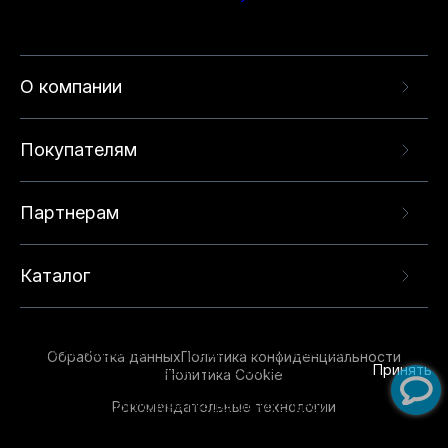
О компании
Покупателям
Партнерам
Каталог
Данный веб-сайт использует cookie-файлы и
рекомендательные технологии в целях
предоставления вам лучшего пользовательского
опыта на нашем сайте. Продолжая использовать
Обработка данных
Политика конфиденциальности
данный сайт, вы соглашаетесь с использованием
Принять
Политика Cookie
нами
cookie-файлов
и рекомендательных
Рекомендательные технологии
технологий. Для получения дополнительной
информации см.
Условия предоставления
рекомендательных технологий
.