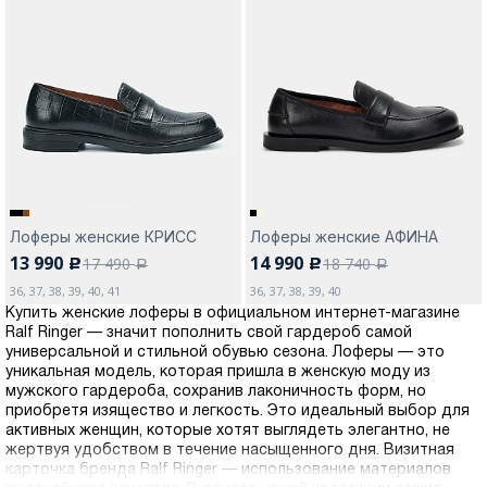
Лоферы женские КРИСС
Лоферы женские АФИНА
13 990
14 990
17 490
18 740
c
c
a
a
36, 37, 38, 39, 40, 41
36, 37, 38, 39, 40
Купить женские лоферы в официальном интернет-магазине
Ralf Ringer — значит пополнить свой гардероб самой
универсальной и стильной обувью сезона. Лоферы — это
уникальная модель, которая пришла в женскую моду из
мужского гардероба, сохранив лаконичность форм, но
приобретя изящество и легкость. Это идеальный выбор для
активных женщин, которые хотят выглядеть элегантно, не
жертвуя удобством в течение насыщенного дня. Визитная
карточка бренда Ralf Ringer — использование материалов