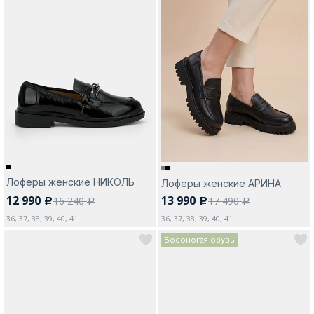
Лоферы женские НИКОЛЬ
Лоферы женские АРИНА
12 990
13 990
16 240
17 490
c
c
a
a
36, 37, 38, 39, 40, 41
36, 37, 38, 39, 40, 41
Босоногая обувь