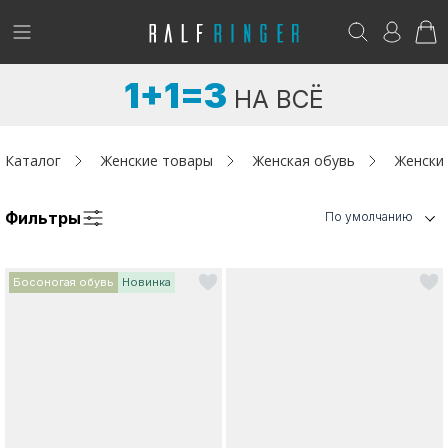
!
Возникли вопросы? -
club@ralf.ru
1+1=3
НА ВСЁ
Новинки
Женщинам
Каталог
Женские товары
Женская обувь
Женски
Мужчинам
Фильтры
По умолчанию
Детям
Босоногая обувь
Новинка
Капсула
Аутлет
Акции / Новости
Адреса магазинов