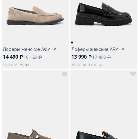
Москва
Лоферы женские АФИНА
Лоферы женские АРИНА
14 490
13 990
18 120
17 490
c
c
Да, все верно
Изменить город
a
a
36, 37, 38, 39, 40
36, 37, 38, 39, 40, 41
О компании
Покупателям