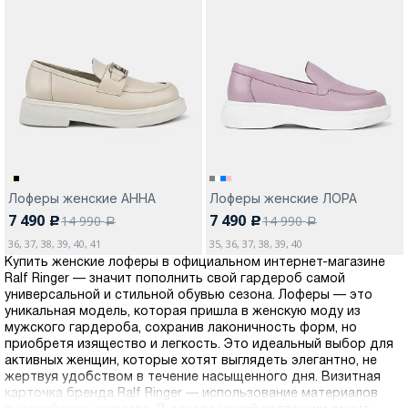
Лоферы женские АННА
Лоферы женские ЛОРА
7 490
7 490
14 990
14 990
c
c
a
a
36, 37, 38, 39, 40, 41
35, 36, 37, 38, 39, 40
Купить женские лоферы в официальном интернет-магазине
Ralf Ringer — значит пополнить свой гардероб самой
универсальной и стильной обувью сезона. Лоферы — это
уникальная модель, которая пришла в женскую моду из
мужского гардероба, сохранив лаконичность форм, но
приобретя изящество и легкость. Это идеальный выбор для
активных женщин, которые хотят выглядеть элегантно, не
жертвуя удобством в течение насыщенного дня. Визитная
карточка бренда Ralf Ringer — использование материалов