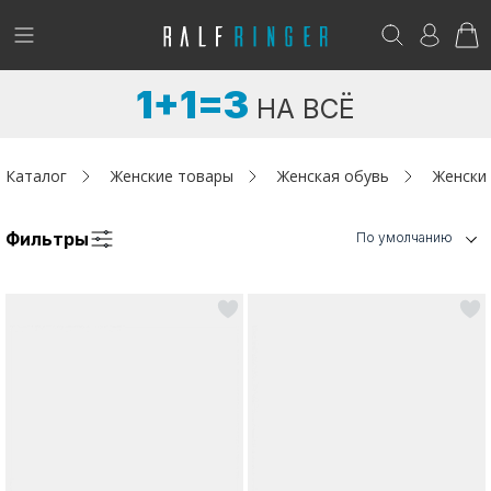
!
Возникли вопросы? -
club@ralf.ru
1+1=3
НА ВСЁ
Новинки
Женщинам
Каталог
Женские товары
Женская обувь
Женски
Мужчинам
Фильтры
По умолчанию
Детям
Капсула
Аутлет
Акции / Новости
Адреса магазинов