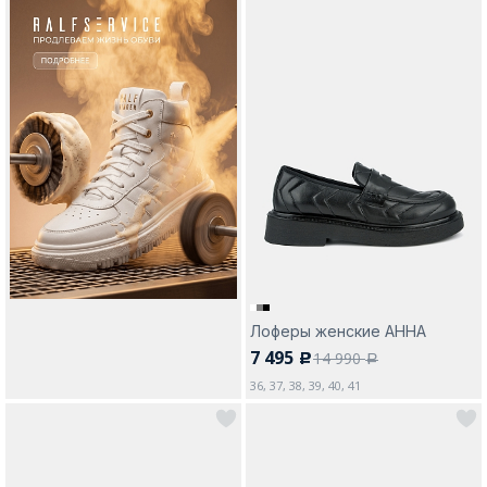
Лоферы женские АННА
7 495
14 990
c
a
36, 37, 38, 39, 40, 41