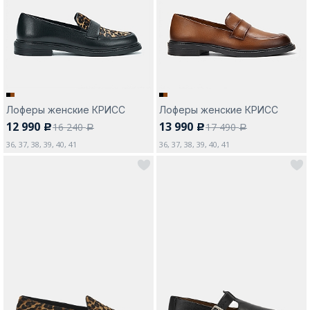
Москва
Лоферы женские КРИСС
Лоферы женские КРИСС
12 990
13 990
16 240
17 490
c
c
Да, все верно
Изменить город
a
a
36, 37, 38, 39, 40, 41
36, 37, 38, 39, 40, 41
О компании
Покупателям