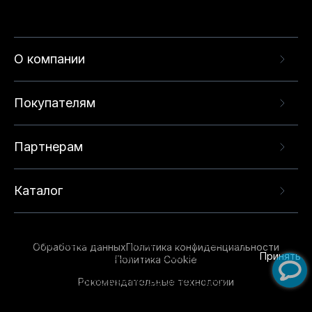
О компании
Покупателям
Партнерам
Каталог
Данный веб-сайт использует cookie-файлы и
рекомендательные технологии в целях
предоставления вам лучшего пользовательского
опыта на нашем сайте. Продолжая использовать
Обработка данных
Политика конфиденциальности
данный сайт, вы соглашаетесь с использованием
Принять
Политика Cookie
нами
cookie-файлов
и рекомендательных
Рекомендательные технологии
технологий. Для получения дополнительной
информации см.
Условия предоставления
рекомендательных технологий
.