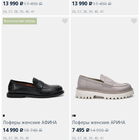
13 990
13 990
17 490
17 490
c
c
a
a
36, 37, 38, 39, 40, 41
36, 37, 38, 39, 40, 41
Босоногая обувь
Лоферы женские АФИНА
Лоферы женские АРИНА
14 990
7 495
18 740
14 990
c
c
a
a
36, 37, 38, 39, 40
36, 37, 38, 39, 40, 41