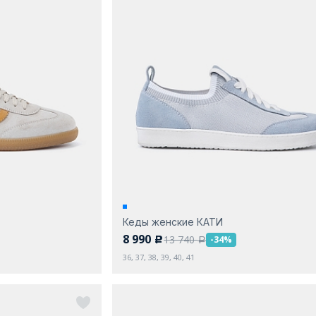
Кеды женские КАТИ
8 990
13 740
-34%
c
a
36, 37, 38, 39, 40, 41