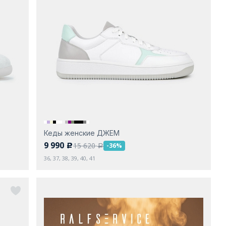
Кеды женские ДЖЕМ
9 990
15 620
-36%
c
a
36, 37, 38, 39, 40, 41