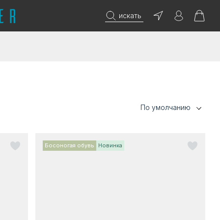
искать
По умолчанию
Босоногая обувь
Новинка