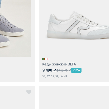
Кеды женские ВЕГА
9 490
14 370
-33%
c
a
36, 37, 38, 39, 40, 41