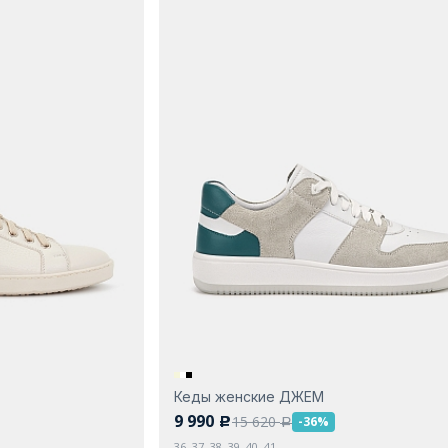
Кеды женские ДЖЕМ
9 990
15 620
-36%
c
a
36, 37, 38, 39, 40, 41