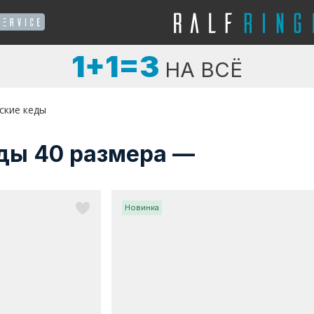
1+1=3
НА ВСЁ
ские кеды
ды 40 размера —
Новинка