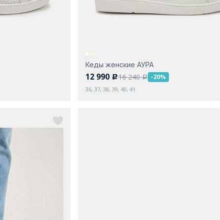
Кеды женские АУРА
12 990
16 240
-20%
c
a
36, 37, 38, 39, 40, 41