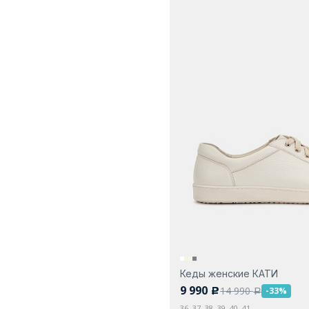
Кеды женские КАТИ
9 990
14 990
-33%
c
a
36, 37, 38, 39, 40, 41