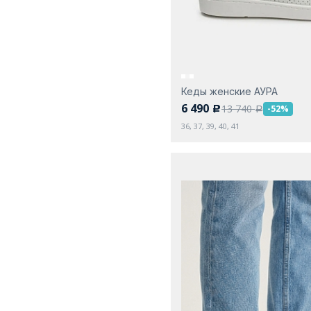
Кеды женские АУРА
6 490
13 740
-52%
c
a
36, 37, 39, 40, 41