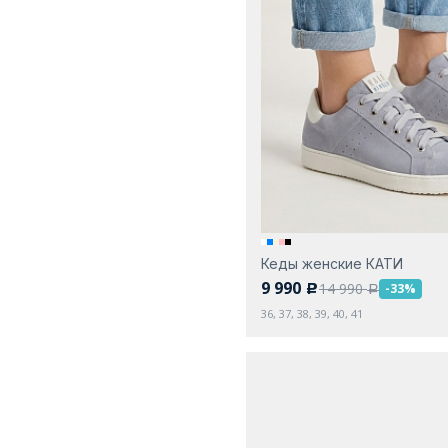
Кеды женские КАТИ
9 990
14 990
-33%
c
a
36, 37, 38, 39, 40, 41