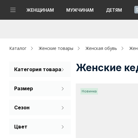
!
ЖЕНЩИНАМ
МУЖЧИНАМ
ДЕТЯМ
Новинки
Да, все верно
Изменить город
Женщинам
Каталог
Женские товары
Женская обувь
Жен
Мужчинам
Женские ке
Категория товара
Кеды
Детям
Размер
Новинка
Капсула
35
36
37
Сезон
Аутлет
38
39
40
Лето
Акции / Новости
Цвет
Демисезон
41
42
Бежевый
Адреса магазинов
Зима