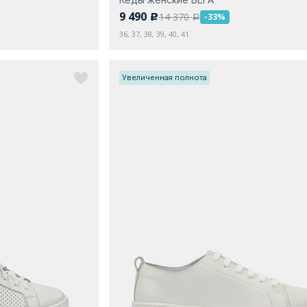
9 490
14 370
-33%
c
a
36, 37, 38, 39, 40, 41
Увеличенная полнота