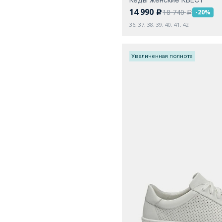
14 990
18 740
-20%
c
a
36, 37, 38, 39, 40, 41, 42
Увеличенная полнота