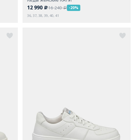
12 990
16 240
-20%
c
a
36, 37, 38, 39, 40, 41