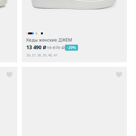
Кеды женские ДЖЕМ
13 490
16 870
-20%
c
a
36, 37, 38, 39, 40, 41