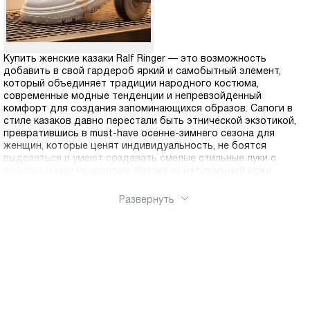
Купить женские казаки Ralf Ringer — это возможность
добавить в свой гардероб яркий и самобытный элемент,
который объединяет традиции народного костюма,
современные модные тенденции и непревзойденный
комфорт для создания запоминающихся образов. Сапоги в
стиле казаков давно перестали быть этнической экзотикой,
превратившись в must-have осенне-зимнего сезона для
женщин, которые ценят индивидуальность, не боятся
выделяться и умеют создавать смелые стильные луки с
национальным колоритом. Казаки из натуральной кожи
обладают узнаваемыми характерными чертами, которые
делают их уникальными среди всего разнообразия женской
Развернуть
обуви. Широкое свободное голенище, часто украшенное
декоративными элементами или сборками, создает
характерный силуэт и обеспечивает комфортную посадку на
ноге любой полноты. Средний устойчивый каблук придает
женственности и визуально удлиняет ноги, при этом
сохраняя устойчивость и удобство при ходьбе даже по
скользким зимним дорогам. В коллекции Ральф Рингер
представлены казаки различных стилистических решений.
Классические модели в черном или коричневом цвете с