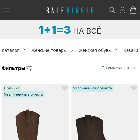
!
Возникли вопросы? -
club@ralf.ru
1+1=3
НА ВСЁ
Новинки
Женщинам
Каталог
Женские товары
Женская обувь
Казаки
Мужчинам
Фильтры
По умолчанию
Детям
Новинка
Увеличенная полнота
Капсула
Увеличенная полнота
Аутлет
Акции / Новости
Адреса магазинов