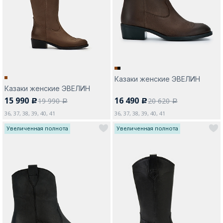
Москва
Казаки женские ЭВЕЛИН
Казаки женские ЭВЕЛИН
Да, все верно
Изменить город
15 990
16 490
19 990
20 620
c
c
a
a
36, 37, 38, 39, 40, 41
36, 37, 38, 39, 40, 41
Увеличенная полнота
Увеличенная полнота
О компании
Покупателям