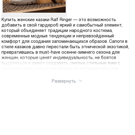
Купить женские казаки Ralf Ringer — это возможность
добавить в свой гардероб яркий и самобытный элемент,
который объединяет традиции народного костюма,
современные модные тенденции и непревзойденный
комфорт для создания запоминающихся образов. Сапоги в
стиле казаков давно перестали быть этнической экзотикой,
превратившись в must-have осенне-зимнего сезона для
женщин, которые ценят индивидуальность, не боятся
выделяться и умеют создавать смелые стильные луки с
национальным колоритом. Казаки из натуральной кожи
обладают узнаваемыми характерными чертами, которые
делают их уникальными среди всего разнообразия женской
Развернуть
обуви. Широкое свободное голенище, часто украшенное
декоративными элементами или сборками, создает
характерный силуэт и обеспечивает комфортную посадку на
ноге любой полноты. Средний устойчивый каблук придает
женственности и визуально удлиняет ноги, при этом
сохраняя устойчивость и удобство при ходьбе даже по
скользким зимним дорогам. В коллекции Ральф Рингер
представлены казаки различных стилистических решений.
Классические модели в черном или коричневом цвете с
минимальным декором подойдут для повседневной носки и