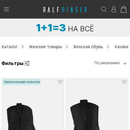
!
Возникли вопросы? -
club@ralf.ru
1+1=3
НА ВСЁ
Новинки
Женщинам
Каталог
Женские товары
Женская обувь
Казаки
Мужчинам
Фильтры
По умолчанию
Детям
Увеличенная полнота
Капсула
Аутлет
Акции / Новости
Адреса магазинов