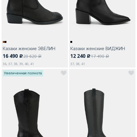
Москва
Казаки женские ЭВЕЛИН
Казаки женские ВИДЖИН
16 490
12 240
20 620
17 490
c
c
Да, все верно
Изменить город
a
a
36, 37, 38, 39, 40, 41
37, 38, 41
Увеличенная полнота
О компании
Покупателям