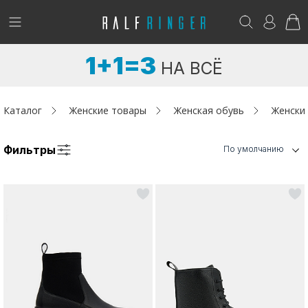
!
Возникли вопросы? -
club@ralf.ru
1+1=3
НА ВСЁ
Новинки
Женщинам
Каталог
Женские товары
Женская обувь
Женски
Мужчинам
Фильтры
По умолчанию
Детям
Капсула
Аутлет
Акции / Новости
Адреса магазинов