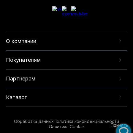
О компании
Покупателям
Партнерам
Каталог
Данный веб-сайт использует cookie-файлы и
рекомендательные технологии в целях
предоставления вам лучшего пользовательского
опыта на нашем сайте. Продолжая использовать
Обработка данных
Политика конфиденциальности
данный сайт, вы соглашаетесь с использованием
Принять
Политика Cookie
нами
cookie-файлов
и рекомендательных