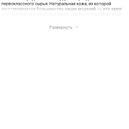
первоклассного сырья. Натуральная кожа, из которой
изготавливается большинство наших моделей, — это залог
долговечности и здоровья ваших ног. Конструкторы Ральф
Рингер разрабатывают колодки с учетом анатомии
российской стопы. Устойчивая подошва с протектором
Развернуть
обеспечивает надежное сцепление с поверхностью,
предотвращая скольжение, а амортизирующие вставки
снижают нагрузку на позвоночник при ходьбе. Утепленные
подкладки из байки, шерсти или меха делают наши ботинки
надежными спутниками в холодное время года. Интернет -
магазин Ralf Ringer обеспечит оперативную доставку по
России.