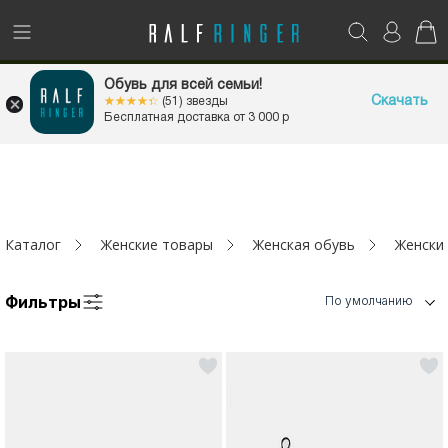
!
Возникли вопросы? -
club@ralf.ru
1+1=3
Обувь для всей семьи!
НА ВСЁ
Новинки
Скачать
☆☆☆☆☆
★★★★★
(51) звезды
Бесплатная доставка от 3 000 р
Женщинам
Мужчинам
Каталог
Женские товары
Женская обувь
Женски
Детям
Фильтры
Капсула
По умолчанию
Аутлет
Акции / Новости
Адреса магазинов