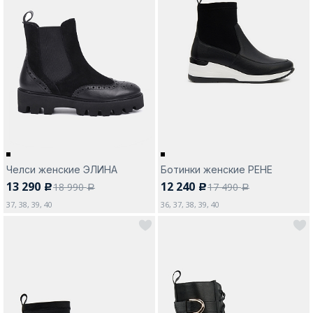
Москва
Да, все верно
Изменить город
Челси женские ЭЛИНА
Ботинки женские РЕНЕ
О компании
13 290
12 240
18 990
17 490
c
c
a
a
37, 38, 39, 40
36, 37, 38, 39, 40
Покупателям