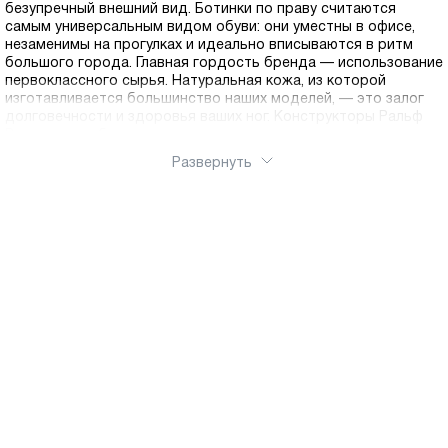
безупречный внешний вид. Ботинки по праву считаются
самым универсальным видом обуви: они уместны в офисе,
незаменимы на прогулках и идеально вписываются в ритм
большого города. Главная гордость бренда — использование
первоклассного сырья. Натуральная кожа, из которой
изготавливается большинство наших моделей, — это залог
долговечности и здоровья ваших ног. Конструкторы Ральф
Рингер разрабатывают колодки с учетом анатомии
российской стопы. Устойчивая подошва с протектором
Развернуть
обеспечивает надежное сцепление с поверхностью,
предотвращая скольжение, а амортизирующие вставки
снижают нагрузку на позвоночник при ходьбе. Утепленные
подкладки из байки, шерсти или меха делают наши ботинки
надежными спутниками в холодное время года. Интернет -
магазин Ralf Ringer обеспечит оперативную доставку по
России.