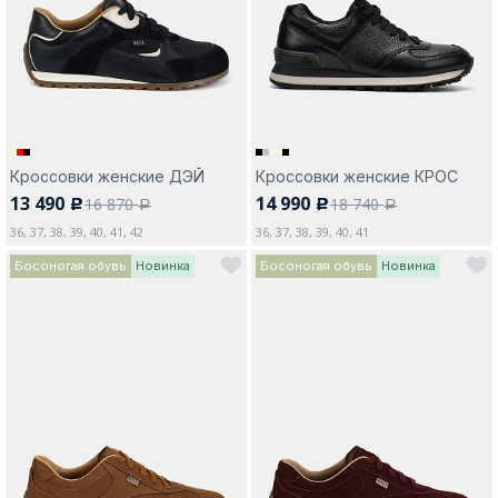
Москва
Кроссовки женские ДЭЙ
Кроссовки женские КРОС
13 490
14 990
16 870
18 740
c
c
Да, все верно
Изменить город
a
a
36, 37, 38, 39, 40, 41, 42
36, 37, 38, 39, 40, 41
Босоногая обувь
Новинка
Босоногая обувь
Новинка
О компании
Покупателям