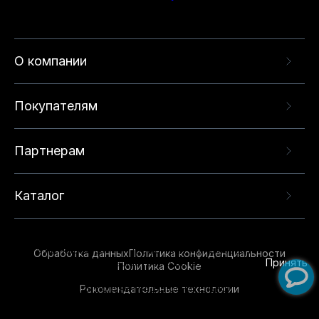
О компании
Покупателям
Партнерам
Каталог
Данный веб-сайт использует cookie-файлы и
рекомендательные технологии в целях
предоставления вам лучшего пользовательского
опыта на нашем сайте. Продолжая использовать
Обработка данных
Политика конфиденциальности
данный сайт, вы соглашаетесь с использованием
Принять
Политика Cookie
нами
cookie-файлов
и рекомендательных
Рекомендательные технологии
технологий. Для получения дополнительной
информации см.
Условия предоставления
рекомендательных технологий
.