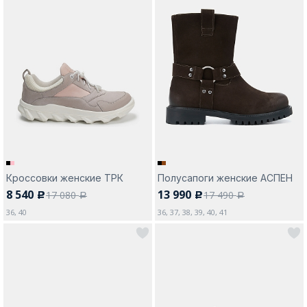
Кроссовки женские ТРК
Полусапоги женские АСПЕН
8 540
13 990
17 080
17 490
c
c
a
a
36, 40
36, 37, 38, 39, 40, 41