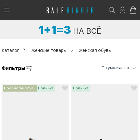
!
Возникли вопросы? -
club@ralf.ru
1+1=3
НА ВСЁ
Новинки
Женщинам
Каталог
Женские товары
Женская обувь
Мужчинам
Фильтры
По умолчанию
Детям
Босоногая обувь
Новинка
Новинка
Капсула
Аутлет
Акции / Новости
Адреса магазинов