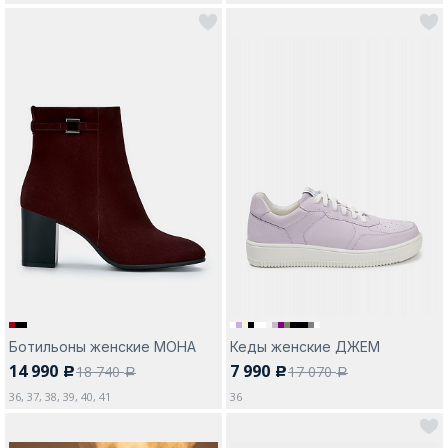
Ботильоны женские МОНА
Кеды женские ДЖЕМ
14 990
7 990
18 740
17 070
c
c
a
a
36, 37, 38, 39, 40, 41
36