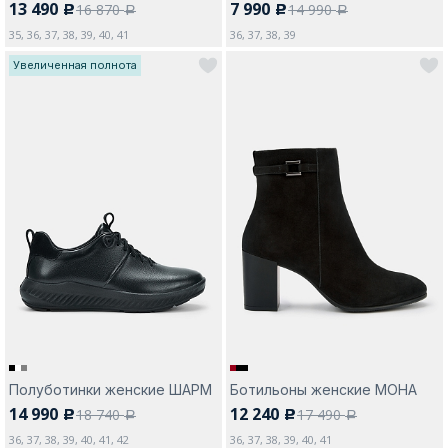
13 490
7 990
16 870
14 990
c
c
a
a
35, 36, 37, 38, 39, 40, 41
36, 37, 38, 39
Увеличенная полнота
Полуботинки женские ШАРМ
Ботильоны женские МОНА
14 990
12 240
18 740
17 490
c
c
a
a
36, 37, 38, 39, 40, 41, 42
36, 37, 38, 39, 40, 41