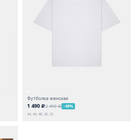
Футболка женская
1 490
2 490
-40%
c
a
44, 46, 48, 50, 52