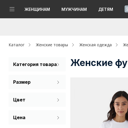
!
ЖЕНЩИНАМ
МУЖЧИНАМ
ДЕТЯМ
Новинки
Да, все верно
Изменить город
Женщинам
Каталог
Женские товары
Женская одежда
Же
Мужчинам
Женские фу
Категория товара
Футболка
Детям
Размер
Капсула
44
46
48
Цвет
Аутлет
50
52
Белый
Акции / Новости
Цена
Фиолетовый
Адреса магазинов