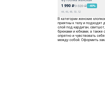
1 990
3 320
-40%
c
a
44, 46, 48, 50, 52
В категории женские хлопко
приятны к телу и подходят 
слой под кардиган, свитшот
брюками и юбками, а также 
опрятно и чувствовать себя
между собой. Оформить заказ