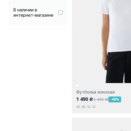
Черный
В наличии в
интернет-магазине
Футболка женская
1 490
2 490
-40%
c
a
46, 48, 50, 52