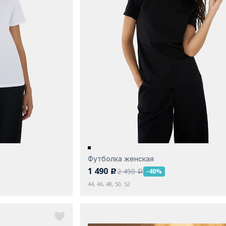
Футболка женская
1 490
2 490
-40%
c
a
44, 46, 48, 50, 52