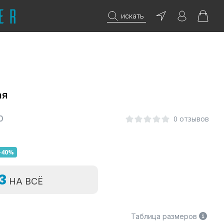
искать
ая
0
0 отзывов
-40%
=3
НА ВСЁ
Таблица размеров