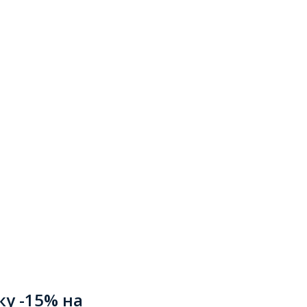
ку -15% на