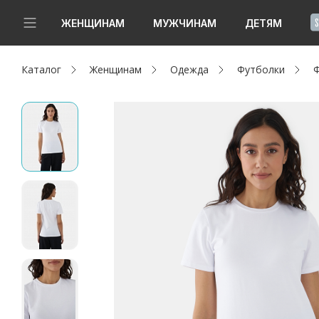
!
ЖЕНЩИНАМ
МУЖЧИНАМ
ДЕТЯМ
Каталог
Женщинам
Одежда
Футболки
Ф
Новинки
Да, все верно
Изменить город
Женщинам
Мужчинам
Детям
Капсула
Аутлет
Акции / Новости
Адреса магазинов