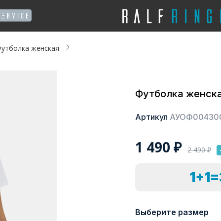
утболка женская
Футболка женск
Артикул
АУОФ00430
1 490
₽
2 490
₽
1+1
Выберите размер