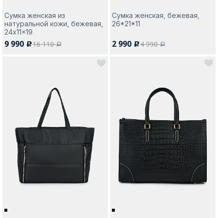
Сумка женская из
Сумка женская, бежевая,
натуральной кожи, бежевая,
26*21*11
24x11x19
9 990
2 990
16 110
4 990
c
c
a
a