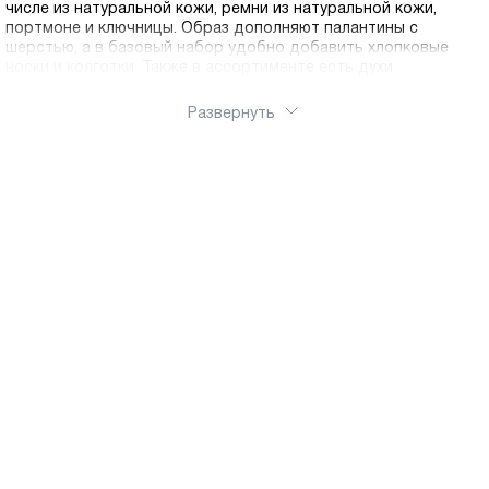
числе из натуральной кожи, ремни из натуральной кожи,
портмоне и ключницы. Образ дополняют палантины с
шерстью, а в базовый набор удобно добавить хлопковые
носки и колготки. Также в ассортименте есть духи,
солнцезащитные очки и средства для ухода за обувью,
чтобы любимые пары дольше сохраняли аккуратный вид.
Развернуть
Подбирайте аксессуары Ralf Ringer под сезон, настроение и
повод, от спокойной базы до заметных акцентов. Оформить
заказ можно через интернет магазин Ralf Ringer, товары легко
купить онлайн. Доступна доставка по России.