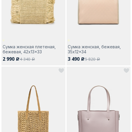
Москва
Сумка женская плетеная,
Сумка женская, бежевая,
бежевая, 42x13x33
35x12x34
Да, все верно
Изменить город
2 990
3 490
4 340
5 820
c
c
a
a
О компании
Покупателям