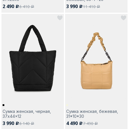
2 490
3 990
6 410
11 410
c
c
a
a
Сумка женская, черная,
Сумка женская, бежевая,
37x44x12
31*10*30
3 990
4 490
6 140
7 490
c
c
a
a