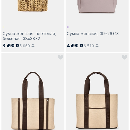
Сумка женская, плетеная,
Сумка женская, 39*26*13
бежевая, 38x38x2
3 490
4 490
5 060
6 510
c
c
a
a