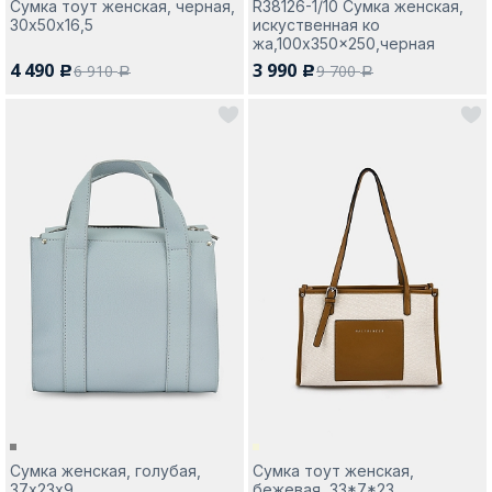
Сумка тоут женская, черная,
R38126-1/10 Сумка женская,
30х50х16,5
искуственная ко
жа,100x350x250,черная
4 490
3 990
6 910
9 700
c
c
a
a
Сумка женская, голубая,
Сумка тоут женская,
37х23х9
бежевая, 33*7*23