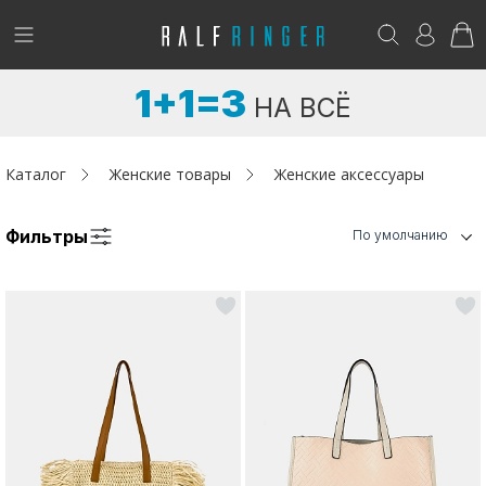
!
Возникли вопросы? -
club@ralf.ru
1+1=3
НА ВСЁ
Новинки
Женщинам
Каталог
Женские товары
Женские аксессуары
Мужчинам
Фильтры
По умолчанию
Детям
Капсула
Аутлет
Акции / Новости
Адреса магазинов