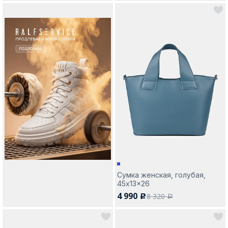
Сумка женская, голубая,
45x13x26
4 990
8 320
c
a