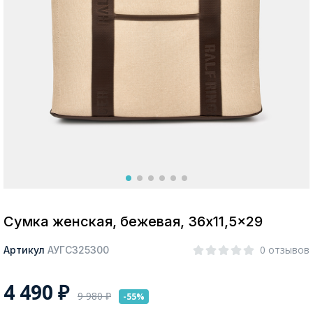
Москва
Да, все верно
Изменить город
О компании
Покупателям
Сумка женская, бежевая, 36x11,5x29
0 отзывов
Артикул
АУГС325300
4 490
₽
9 980
₽
-55%