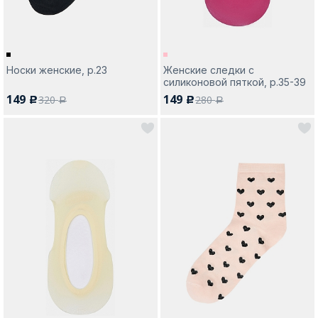
Носки женские, р.23
Женские следки с
силиконовой пяткой, р.35-39
149
149
320
280
c
c
a
a