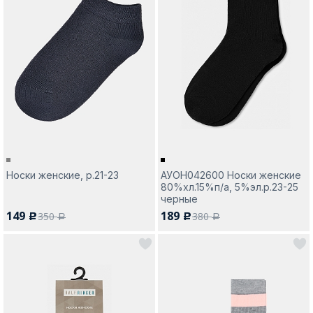
Носки женские, р.21-23
АУОН042600 Носки женские
80%хл.15%п/а, 5%эл.р.23-25
черные
149
189
350
380
c
c
a
a