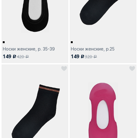
Москва
Носки женские, р. 35-39
Носки женские, р.25
149
149
420
320
c
c
Да, все верно
Изменить город
a
a
О компании
Покупателям