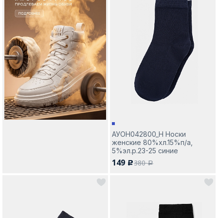
АУОН042800_Н Носки
женские 80%хл.15%п/а,
5%эл.р.23-25 синие
149
380
c
a