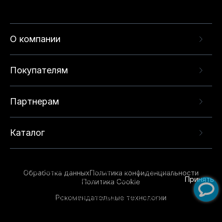
О компании
Покупателям
Партнерам
Каталог
Данный веб-сайт использует cookie-файлы и
рекомендательные технологии в целях
предоставления вам лучшего пользовательского
опыта на нашем сайте. Продолжая использовать
Обработка данных
Политика конфиденциальности
данный сайт, вы соглашаетесь с использованием
Принять
Политика Cookie
нами
cookie-файлов
и рекомендательных
Рекомендательные технологии
технологий. Для получения дополнительной
информации см.
Условия предоставления
рекомендательных технологий
.