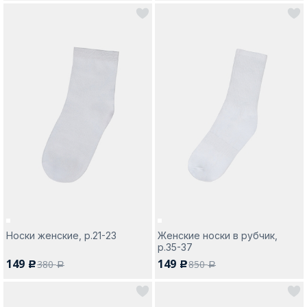
Носки женские, р.21-23
Женские носки в рубчик,
р.35-37
149
149
380
850
c
c
a
a