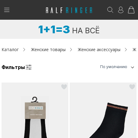
!
Возникли вопросы? -
club@ralf.ru
1+1=3
НА ВСЁ
Новинки
Женщинам
Каталог
Женские товары
Женские аксессуары
Же
Мужчинам
Фильтры
По умолчанию
Детям
Капсула
Аутлет
Акции / Новости
Адреса магазинов