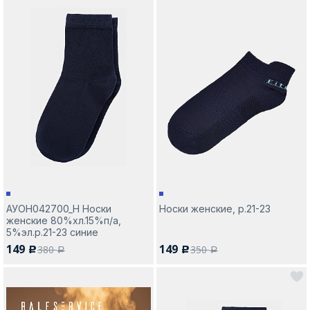
АУОН042700_Н Носки
Носки женские, р.21-23
женские 80%хл.15%п/а,
5%эл.р.21-23 синие
149
149
380
350
c
c
a
a