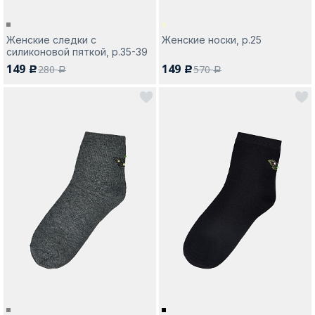
Женские следки с
Женские носки, р.25
силиконовой пяткой, р.35-39
149
149
280
570
c
c
a
a