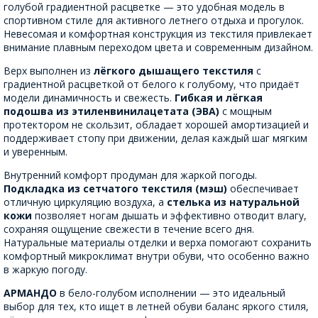
голубой градиентной расцветке — это удобная модель в
спортивном стиле для активного летнего отдыха и прогулок.
Невесомая и комфортная конструкция из текстиля привлекает
внимание плавным переходом цвета и современным дизайном.
Верх выполнен из
лёгкого дышащего текстиля
с
градиентной расцветкой от белого к голубому, что придаёт
модели динамичность и свежесть.
Гибкая и лёгкая
подошва из этиленвинилацетата (ЭВА)
с мощным
протектором не скользит, обладает хорошей амортизацией и
поддерживает стопу при движении, делая каждый шаг мягким
и уверенным.
Внутренний комфорт продуман для жаркой погоды.
Подкладка из сетчатого текстиля (мэш)
обеспечивает
отличную циркуляцию воздуха, а
стелька из натуральной
кожи
позволяет ногам дышать и эффективно отводит влагу,
сохраняя ощущение свежести в течение всего дня.
Натуральные материалы отделки и верха помогают сохранить
комфортный микроклимат внутри обуви, что особенно важно
в жаркую погоду.
АРМАНДО
в бело-голубом исполнении — это идеальный
выбор для тех, кто ищет в летней обуви баланс яркого стиля,