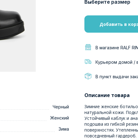
Выберите размер
Добавить в кор
В магазине RALF RI
Курьером домой / 
В пункт выдачи зак
Описание товара
Зимние женские ботильо
Черный
натуральной кожи. Подкл
Женский
Устойчивый каблук и ан
подошва из гибкой рези
Зима
поверхностях. Утеплен
повседневный гардероб.