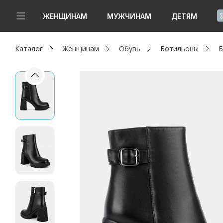
!
ЖЕНЩИНАМ
МУЖЧИНАМ
ДЕТЯМ
Каталог
Женщинам
Обувь
Ботильоны
Б
Новинки
Да, все верно
Изменить город
Женщинам
Мужчинам
Детям
Капсула
Аутлет
Акции / Новости
Адреса магазинов