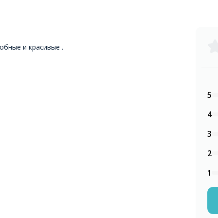
обные и красивые .
5
4
3
2
1