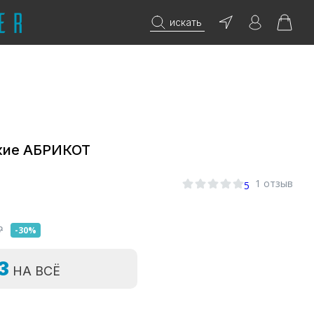
искать
кие АБРИКОТ
0
1 отзыв
5
₽
-30%
=3
НА ВСЁ