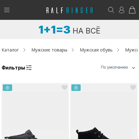
!
Возникли вопросы? -
club@ralf.ru
1+1=3
НА ВСЁ
Новинки
Женщинам
Каталог
Мужские товары
Мужская обувь
Мужск
Мужчинам
Фильтры
По умолчанию
Детям
Капсула
Аутлет
Акции / Новости
Адреса магазинов