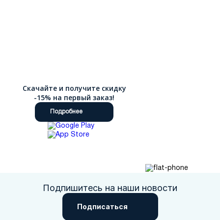
тепло даже в сильные морозы, а специальная подошва с
глубоким протектором гарантирует устойчивость на снегу и
льду. Классические ботинки Челси без шнуровки,
представляют собой элегантный вариант для делового
стиля и торжественных мероприятий. Брутальные высокие
ботинки в стиле милитари или берцы станут отличным
выбором для тех, кто предпочитает активный образ жизни и
ценит надежность обуви. Наш интернет-магазин предлагает
удобный способ покупки качественной обуви без
необходимости посещения торговых центров с доставкой по
Скачайте и получите скидку
РФ.
-15% на первый заказ!
Подробнее
Подпишитесь на наши новости
Подписаться