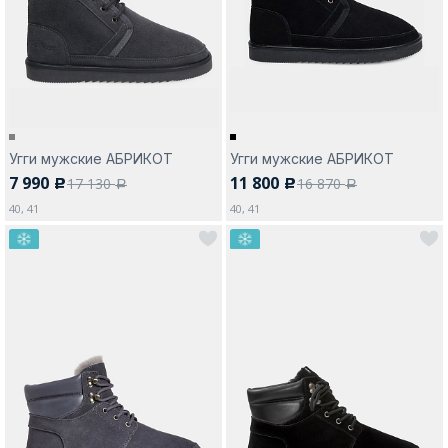
Москва
Угги мужские АБРИКОТ
Угги мужские АБРИКОТ
7 990
11 800
17 130
16 870
c
c
Да, все верно
Изменить город
a
a
40, 41
40, 41
О компании
Покупателям