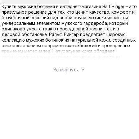
Купить мужские ботинки в интернет-магазине Ralf Ringer – это
правильное решение для тех, кто ценит качество, комфорт и
безупречный внешний вид своей обуви. Ботинки являются
универсальным элементом мужского гардероба, который
одинаково уместен как в повседневной жизни, так и в
деловой обстановке. Ральф Рингер предлагает широкую
коллекцию мужских ботинок из натуральной кожи, созданных
с использованием современных технологий и проверенных
временем материалов. Натуральная кожа обладает
уникальными характеристиками, которые невозможно
воспроизвести в синтетических материалах: она отлично
пропускает воздух, позволяя ногам дышать и предотвращая
Развернуть
появление дискомфорта, адаптируется к форме стопы,
обеспечивая индивидуальную посадку, отличается высокой
износостойкостью и с годами приобретает благородный
вид. Использование качественной кожи гарантирует, что
ботинки прослужат не один сезон, сохраняя свои
эксплуатационные свойства и презентабельный внешний вид.
В ассортименте представлены различные модели ботинок
для любого сезона и стиля. Демисезонные ботинки идеально
подходят для осени и весны, когда погода переменчива и
требуется обувь, защищающая от дождя и прохладного
ветра. Зимние утепленные ботинки с натуральным мехом или
современным синтетическим утеплителем обеспечивают