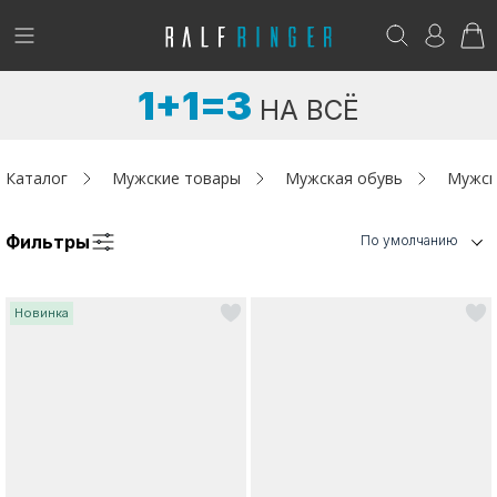
!
Возникли вопросы? -
club@ralf.ru
1+1=3
НА ВСЁ
Новинки
Женщинам
Каталог
Мужские товары
Мужская обувь
Мужск
Мужчинам
Фильтры
По умолчанию
Детям
Новинка
Капсула
Аутлет
Акции / Новости
Адреса магазинов