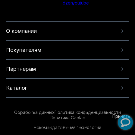
О компании
Покупателям
Партнерам
Каталог
Данный веб-сайт использует cookie-файлы и
рекомендательные технологии в целях
предоставления вам лучшего пользовательского
опыта на нашем сайте. Продолжая использовать
Обработка данных
Политика конфиденциальности
данный сайт, вы соглашаетесь с использованием
Принять
Политика Cookie
нами
cookie-файлов
и рекомендательных
Рекомендательные технологии
технологий. Для получения дополнительной
информации см.
Условия предоставления