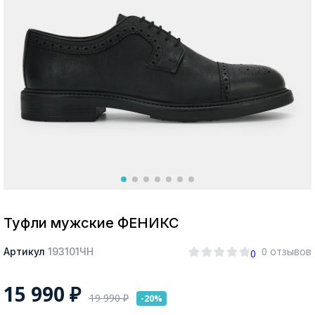
Москва
Да, все верно
Изменить город
О компании
Покупателям
Туфли мужские ФЕНИКС
0 отзывов
Артикул
193101ЧН
0
15 990
₽
19 990
₽
-20%