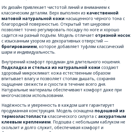
Их дизайн привлекает чистотой линий и вниманием к
классическим деталям. Верх выполнен из
качественной
матовой натуральной кожи
насыщенного чёрного тона с
благородной поверхностью. Открытый тип шнуровки
позволяет точно регулировать посадку по ноге и хорошо
садится на разный подъём. Модель отличает
отрезной носок
с изысканным узором из декоративных отверстий —
брогированием
, которое добавляет туфлям классический
шарм и индивидуальность.
Внутренний комфорт продуман для длительного ношения.
Подкладка и стелька из натуральной кожи
создают
здоровый микроклимат: кожа естественным образом
впитывает влагу и позволяет стопам дышать, сохраняя
ощущение свежести и сухости в течение всего дня.
Натуральные материалы обеспечивают комфорт даже при
многочасовом использовании.
Надёжность и уверенность в каждом шаге гарантирует
продуманная конструкция. Модель оснащена
подошвой из
термоэластопласта
классического силуэта с
аккуратным
клеевым креплением
. Подошва с небольшим каблуком не
скользит и долго служит, обеспечивая комфорт и