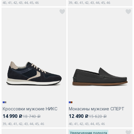
40, 41, 42, 43, 44, 45, 46
39, 40, 41, 42, 43, 44, 45, 46
Кроссовки мужские НИКС
Мокасины мужские СПЕРТ
14 990
12 490
18 740
15 620
c
c
a
a
39, 40, 41, 42, 43, 44, 45, 46
40, 41, 42, 43, 44, 45, 46
Увеличенная полнота