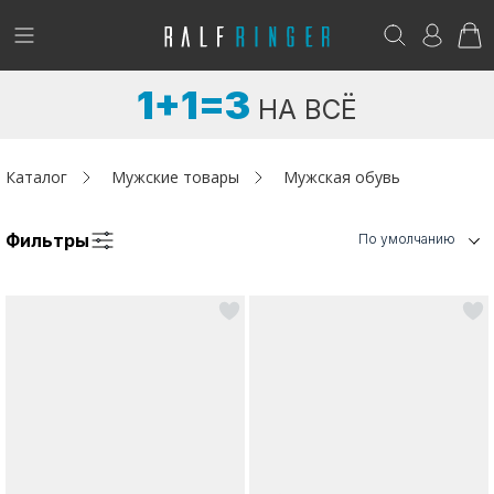
!
Возникли вопросы? -
club@ralf.ru
1+1=3
НА ВСЁ
Новинки
Женщинам
Каталог
Мужские товары
Мужская обувь
Мужчинам
Фильтры
По умолчанию
Детям
Капсула
Аутлет
Акции / Новости
Адреса магазинов