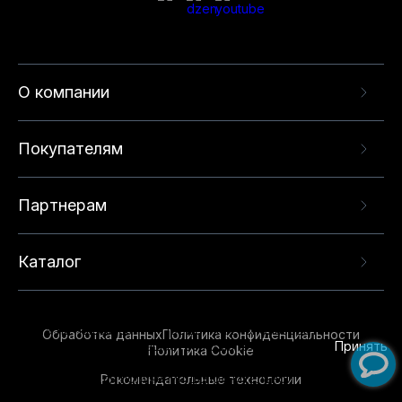
О компании
Покупателям
Партнерам
Каталог
Данный веб-сайт использует cookie-файлы и
рекомендательные технологии в целях
предоставления вам лучшего пользовательского
опыта на нашем сайте. Продолжая использовать
Обработка данных
Политика конфиденциальности
данный сайт, вы соглашаетесь с использованием
Принять
Политика Cookie
нами
cookie-файлов
и рекомендательных
Рекомендательные технологии
технологий. Для получения дополнительной
информации см.
Условия предоставления