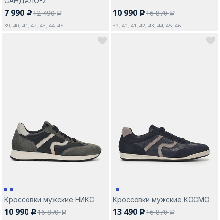
САНДАЛО-2
7 990
10 990
12 490
16 870
c
c
a
a
39, 40, 41, 42, 43, 44, 45
39, 40, 41, 42, 43, 44, 45, 46
Кроссовки мужские НИКС
Кроссовки мужские КОСМО
10 990
13 490
16 870
16 870
c
c
a
a