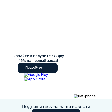
ветра. Зимние утепленные ботинки с натуральным мехом или
современным синтетическим утеплителем обеспечивают
тепло даже в сильные морозы, а специальная подошва с
глубоким протектором гарантирует устойчивость на снегу и
льду. Классические ботинки Челси без шнуровки,
представляют собой элегантный вариант для делового
стиля и торжественных мероприятий. Брутальные высокие
ботинки в стиле милитари или берцы станут отличным
выбором для тех, кто предпочитает активный образ жизни и
ценит надежность обуви. Наш интернет-магазин предлагает
удобный способ покупки качественной обуви без
необходимости посещения торговых центров с доставкой по
Скачайте и получите скидку
РФ.
-15% на первый заказ!
Подробнее
Подпишитесь на наши новости