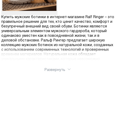
Купить мужские ботинки в интернет-магазине Ralf Ringer – это
правильное решение для тех, кто ценит качество, комфорт и
безупречный внешний вид своей обуви. Ботинки являются
универсальным элементом мужского гардероба, который
одинаково уместен как в повседневной жизни, так и в
деловой обстановке. Ральф Рингер предлагает широкую
коллекцию мужских ботинок из натуральной кожи, созданных
с использованием современных технологий и проверенных
временем материалов. Натуральная кожа обладает
уникальными характеристиками, которые невозможно
воспроизвести в синтетических материалах: она отлично
пропускает воздух, позволяя ногам дышать и предотвращая
Развернуть
появление дискомфорта, адаптируется к форме стопы,
обеспечивая индивидуальную посадку, отличается высокой
износостойкостью и с годами приобретает благородный
вид. Использование качественной кожи гарантирует, что
ботинки прослужат не один сезон, сохраняя свои
эксплуатационные свойства и презентабельный внешний вид.
В ассортименте представлены различные модели ботинок
для любого сезона и стиля. Демисезонные ботинки идеально
подходят для осени и весны, когда погода переменчива и
требуется обувь, защищающая от дождя и прохладного