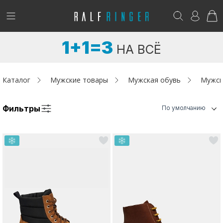
!
Возникли вопросы? -
club@ralf.ru
1+1=3
НА ВСЁ
Новинки
Женщинам
Каталог
Мужские товары
Мужская обувь
Мужск
Мужчинам
Фильтры
По умолчанию
Детям
Капсула
Аутлет
Акции / Новости
Адреса магазинов