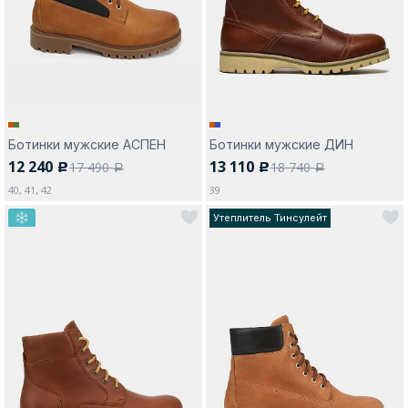
Москва
Ботинки мужские АСПЕН
Ботинки мужские ДИН
12 240
13 110
17 490
18 740
c
c
Да, все верно
Изменить город
a
a
40, 41, 42
39
Утеплитель Тинсулейт
О компании
Покупателям