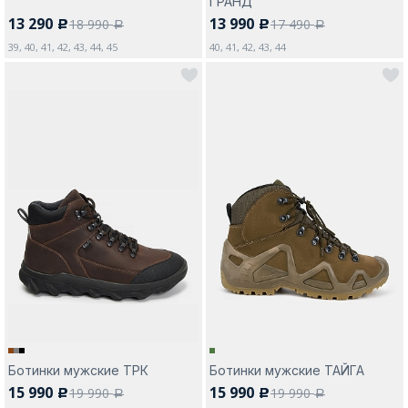
ГРАНД
13 290
13 990
18 990
17 490
c
c
a
a
39, 40, 41, 42, 43, 44, 45
40, 41, 42, 43, 44
Ботинки мужские ТРК
Ботинки мужские ТАЙГА
15 990
15 990
19 990
19 990
c
c
a
a