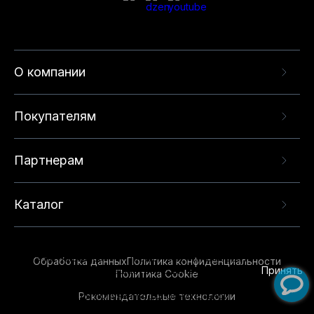
О компании
Покупателям
Партнерам
Каталог
Данный веб-сайт использует cookie-файлы и
рекомендательные технологии в целях
предоставления вам лучшего пользовательского
опыта на нашем сайте. Продолжая использовать
Обработка данных
Политика конфиденциальности
данный сайт, вы соглашаетесь с использованием
Принять
Политика Cookie
нами
cookie-файлов
и рекомендательных
Рекомендательные технологии
технологий. Для получения дополнительной
информации см.
Условия предоставления