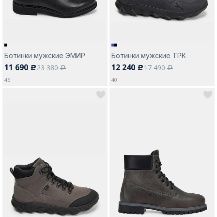
Ботинки мужские ЭМИР
Ботинки мужские ТРК
11 690
12 240
23 380
17 490
c
c
a
a
45
40