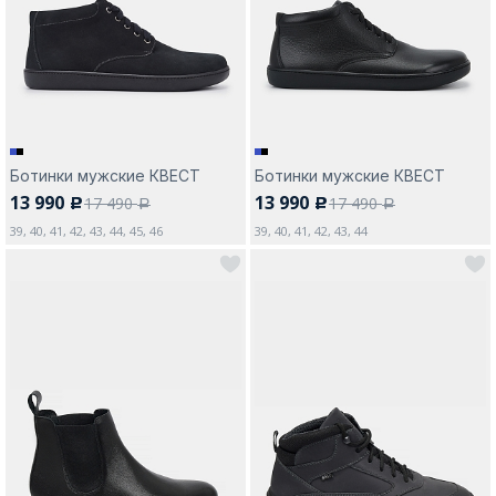
Москва
Ботинки мужские КВЕСТ
Ботинки мужские КВЕСТ
13 990
13 990
17 490
17 490
c
c
Да, все верно
Изменить город
a
a
39, 40, 41, 42, 43, 44, 45, 46
39, 40, 41, 42, 43, 44
О компании
Покупателям