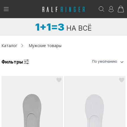
!
Возникли вопросы? -
club@ralf.ru
1+1=3
НА ВСЁ
Новинки
Женщинам
Каталог
Мужские товары
Мужчинам
Фильтры
По умолчанию
Детям
Капсула
Аутлет
Акции / Новости
Адреса магазинов