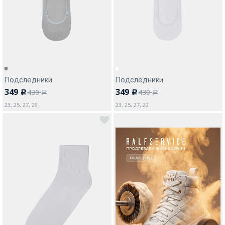
Москва
Подследники
Подследники
349
349
430
430
c
c
Да, все верно
Изменить город
a
a
23, 25, 27, 29
23, 25, 27, 29
О компании
Покупателям