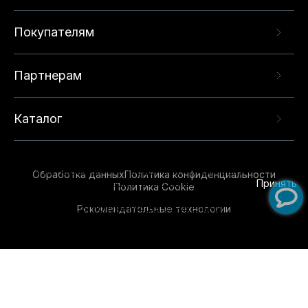
Покупателям
Партнерам
Каталог
Данный веб-сайт использует cookie-файлы и
рекомендательные технологии в целях
предоставления вам лучшего пользовательского
опыта на нашем сайте. Продолжая использовать
Обработка данных
Политика конфиденциальности
данный сайт, вы соглашаетесь с использованием
Принять
Политика Cookie
нами
cookie-файлов
и рекомендательных
Рекомендательные технологии
технологий. Для получения дополнительной
информации см.
Условия предоставления
рекомендательных технологий
.
Обувь для всей семьи!