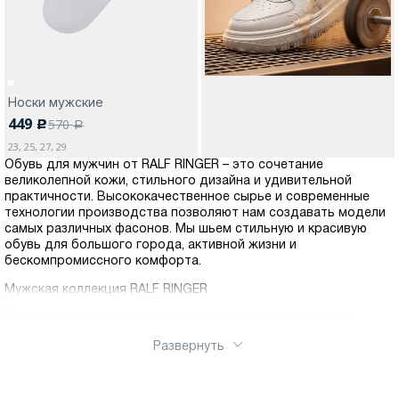
Носки мужские
449
570
c
a
23, 25, 27, 29
Обувь для мужчин от RALF RINGER – это сочетание
великолепной кожи, стильного дизайна и удивительной
практичности. Высококачественное сырье и современные
технологии производства позволяют нам создавать модели
самых различных фасонов. Мы шьем стильную и красивую
обувь для большого города, активной жизни и
бескомпромиссного комфорта.
Мужская коллекция RALF RINGER
Модная коллекция представлена следующими линиями:
Business – обувь, подразумевающая под собой
Развернуть
ограничения в цветовых решениях и конструкциях по
причине дресс-кода. Лаконичные строгие конструкции и
темные цвета.