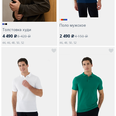
Поло мужское
Толстовка худи
4 490
2 490
6 420
4 150
c
c
a
a
44, 46, 48, 50, 52
46, 48, 50, 52