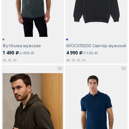
Москва
Футболка мужская
АУОС019200 Свитер мужской
1 490
4 990
2 490
7 130
c
c
Да, все верно
Изменить город
a
a
46, 50, 54
48, 50, 52, 54
О компании
Покупателям