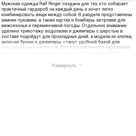
Мужская одежда Ralf Ringer создана для тех, кто собирает
практичный гардероб на каждый день и хочет легко
комбинировать вещи между собой. В разделе представлены
зимние пуховики, а также куртки и бомберы, ветровки для
межсезонья и переменчивой погоды. Отдельное внимание
уделено трикотажу: водолазки и джемперы с шерстью в
составе подойдут для прохладных дней, а модели из хлопка,
включая брюки и джемперы, станут удобной базой для
повседневных комплектов. Для расслабленного городского
стиля в ассортименте есть худи, толстовки и футболки,
которые легко вписываются в разные образы.Выбирайте
одежду по сезону, посадке и цвету, чтобы быстро собирать
Развернуть
комплекты для работы, поездок и выходных. Оформить заказ
можно через интернет-магазин Ralf Ringer, понравившиеся
модели удобно купить онлайн. Доступна доставка по России.