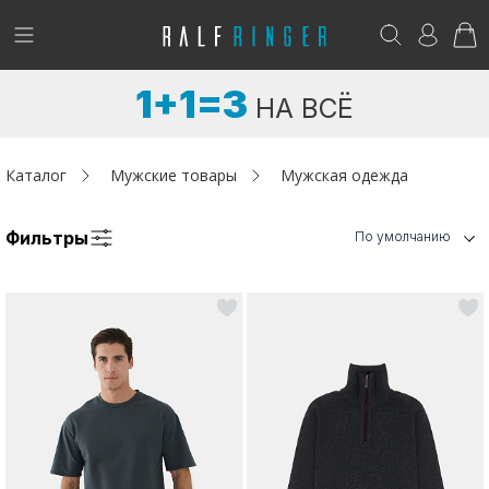
!
Возникли вопросы? -
club@ralf.ru
1+1=3
НА ВСЁ
Новинки
Женщинам
Каталог
Мужские товары
Мужская одежда
Мужчинам
Фильтры
По умолчанию
Детям
Капсула
Аутлет
Акции / Новости
Адреса магазинов