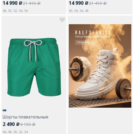
14 990
14 990
21 410
21 410
c
c
a
a
48, 50, 52, 54, 56
50, 54, 56, 58
Шорты плавательные
2 490
4 150
c
a
46, 48, 50, 52, 54