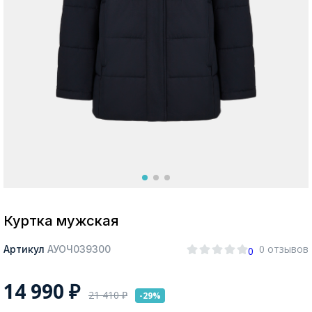
Москва
Да, все верно
Изменить город
О компании
Покупателям
Куртка мужская
0 отзывов
Артикул
АУОЧ039300
0
14 990
₽
21 410
₽
-29%