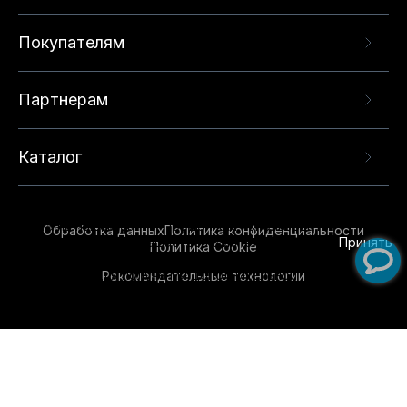
Покупателям
Партнерам
Каталог
Данный веб-сайт использует cookie-файлы и
рекомендательные технологии в целях
предоставления вам лучшего пользовательского
опыта на нашем сайте. Продолжая использовать
Обработка данных
Политика конфиденциальности
данный сайт, вы соглашаетесь с использованием
Принять
Политика Cookie
нами
cookie-файлов
и рекомендательных
Рекомендательные технологии
технологий. Для получения дополнительной
информации см.
Условия предоставления
рекомендательных технологий
.
Обувь для всей семьи!