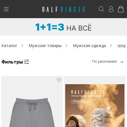
!
Возникли вопросы? -
club@ralf.ru
1+1=3
НА ВСЁ
Новинки
Женщинам
Каталог
Мужские товары
Мужская одежда
Шор
Мужчинам
Фильтры
По умолчанию
Детям
Капсула
Аутлет
Акции / Новости
Адреса магазинов