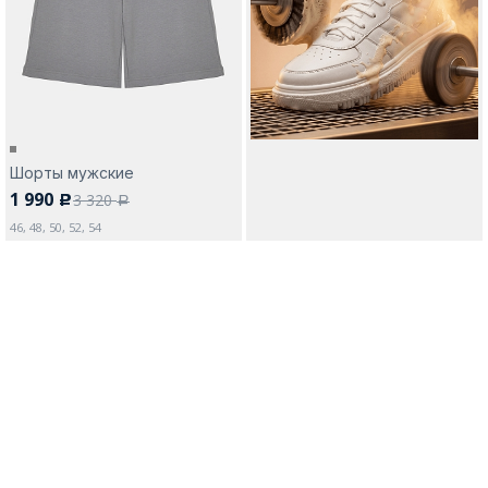
Москва
Шорты мужские
1 990
3 320
c
Да, все верно
Изменить город
a
46, 48, 50, 52, 54
О компании
Покупателям