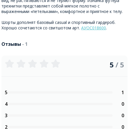
вид, не растягиваются и не теряют форму. Изнанка футера
трехнитки представляет собой мягкое полотно с
выраженными «петельками»‎, комфортное и приятное к телу.
Шорты дополнят базовый casual и спортивный гардероб.
Хорошо сочетаются со свитшотом арт.
АУОС018600
.
Отзывы
- 1
5
/ 5
5
1
4
0
3
0
2
0