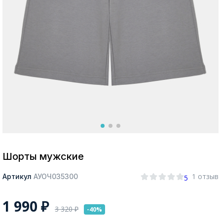
Москва
Да, все верно
Изменить город
О компании
Покупателям
Шорты мужские
1 отзыв
Артикул
АУОЧ035300
5
1 990
₽
3 320
₽
-40%