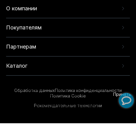
О компании
Покупателям
Партнерам
Каталог
Данный веб-сайт использует cookie-файлы и
рекомендательные технологии в целях
предоставления вам лучшего пользовательского
опыта на нашем сайте. Продолжая использовать
Обработка данных
Политика конфиденциальности
данный сайт, вы соглашаетесь с использованием
Принять
Политика Cookie
нами
cookie-файлов
и рекомендательных
Рекомендательные технологии
технологий. Для получения дополнительной
информации см.
Условия предоставления
рекомендательных технологий
.