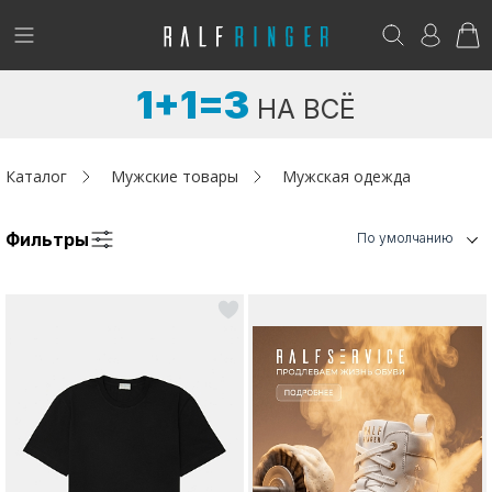
!
Возникли вопросы? -
club@ralf.ru
1+1=3
НА ВСЁ
Новинки
Женщинам
Каталог
Мужские товары
Мужская одежда
Мужчинам
Фильтры
По умолчанию
Детям
Капсула
Аутлет
Акции / Новости
Адреса магазинов