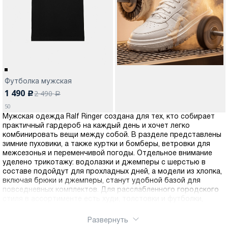
Москва
Футболка мужская
1 490
2 490
c
Да, все верно
Изменить город
a
50
Мужская одежда Ralf Ringer создана для тех, кто собирает
практичный гардероб на каждый день и хочет легко
О компании
комбинировать вещи между собой. В разделе представлены
зимние пуховики, а также куртки и бомберы, ветровки для
межсезонья и переменчивой погоды. Отдельное внимание
Покупателям
уделено трикотажу: водолазки и джемперы с шерстью в
составе подойдут для прохладных дней, а модели из хлопка,
включая брюки и джемперы, станут удобной базой для
повседневных комплектов. Для расслабленного городского
стиля в ассортименте есть худи, толстовки и футболки,
которые легко вписываются в разные образы.Выбирайте
одежду по сезону, посадке и цвету, чтобы быстро собирать
Развернуть
комплекты для работы, поездок и выходных. Оформить заказ