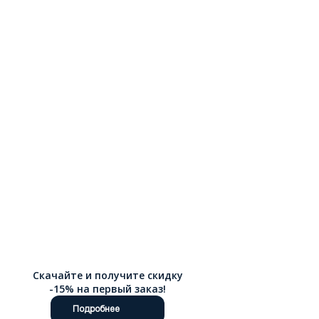
можно через интернет-магазин Ralf Ringer, понравившиеся
модели удобно купить онлайн. Доступна доставка по России.
Скачайте и получите скидку
-15% на первый заказ!
Подробнее