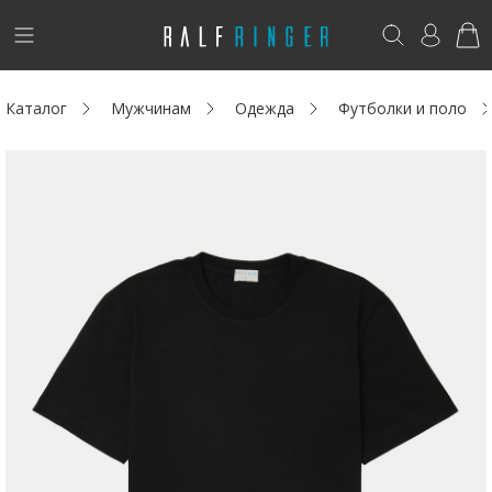
!
Возникли вопросы? -
club@ralf.ru
Каталог
Мужчинам
Одежда
Футболки и поло
Новинки
Женщинам
Мужчинам
Детям
Капсула
Аутлет
Акции / Новости
Адреса магазинов