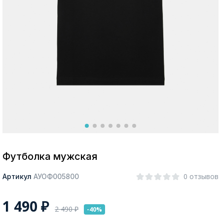
Москва
Да, все верно
Изменить город
О компании
Покупателям
Футболка мужская
0 отзывов
Артикул
АУОФ005800
1 490
₽
2 490
₽
-40%