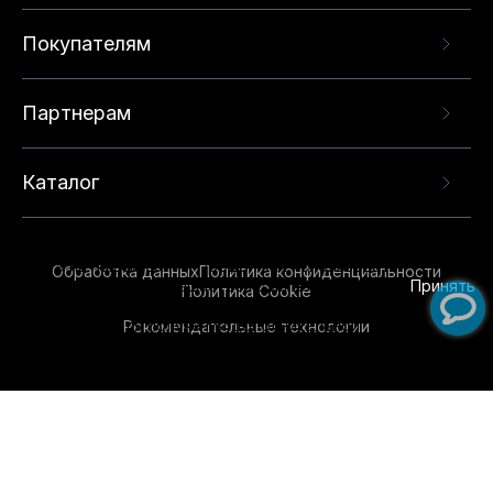
Покупателям
Партнерам
Каталог
Данный веб-сайт использует cookie-файлы и
рекомендательные технологии в целях
предоставления вам лучшего пользовательского
опыта на нашем сайте. Продолжая использовать
Обработка данных
Политика конфиденциальности
данный сайт, вы соглашаетесь с использованием
Принять
Политика Cookie
нами
cookie-файлов
и рекомендательных
Рекомендательные технологии
технологий. Для получения дополнительной
информации см.
Условия предоставления
рекомендательных технологий
.
Обувь для всей семьи!