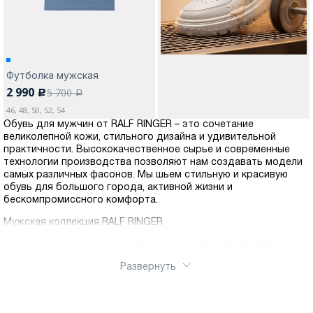
Футболка мужская
2 990
5 700
c
a
46, 48, 50, 52, 54
Обувь для мужчин от RALF RINGER – это сочетание
великолепной кожи, стильного дизайна и удивительной
практичности. Высококачественное сырье и современные
технологии производства позволяют нам создавать модели
самых различных фасонов. Мы шьем стильную и красивую
обувь для большого города, активной жизни и
бескомпромиссного комфорта.
Мужская коллекция RALF RINGER
Модная коллекция представлена следующими линиями:
Business – обувь, подразумевающая под собой
Развернуть
ограничения в цветовых решениях и конструкциях по
причине дресс-кода. Лаконичные строгие конструкции и
темные цвета.