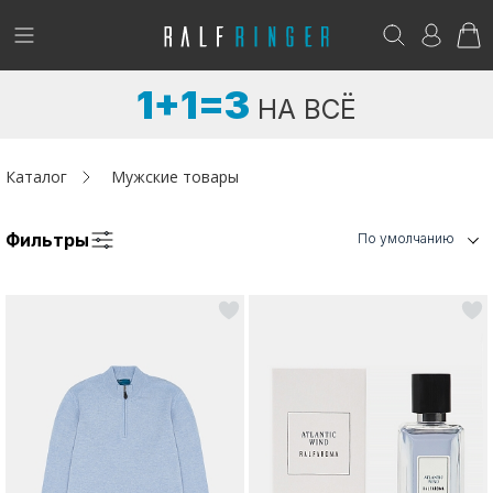
!
Возникли вопросы? -
club@ralf.ru
1+1=3
НА ВСЁ
Новинки
Женщинам
Каталог
Мужские товары
Мужчинам
Фильтры
По умолчанию
Детям
Капсула
Аутлет
Акции / Новости
Адреса магазинов