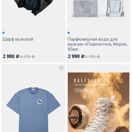
Шарф мужской
Парфюмерная вода для
мужчин «Повелитель Моря»,
85мл
2 980
2 990
4 270
5 700
c
c
a
a