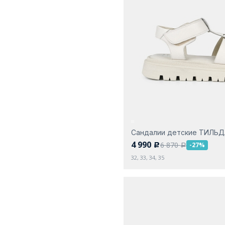
Сандалии детские ТИЛЬ
4 990
6 870
-27%
c
a
32, 33, 34, 35