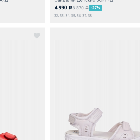
4 990
6 870
-27%
c
a
32, 33, 34, 35, 36, 37, 38