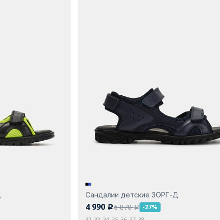
Д
Сандалии детские ЗОРГ-Д
4 990
6 870
-27%
c
a
32, 33, 34, 35, 36, 37, 38