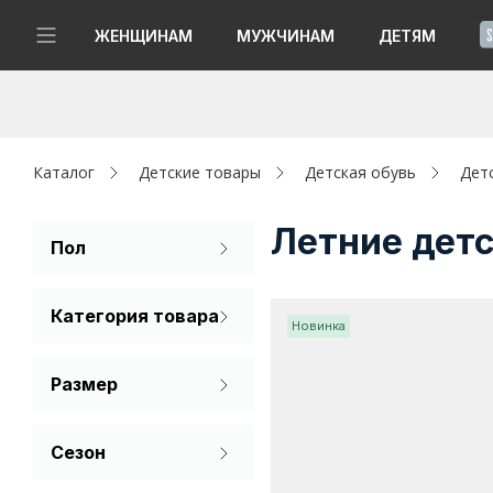
!
ЖЕНЩИНАМ
МУЖЧИНАМ
ДЕТЯМ
Новинки
Да, все верно
Изменить город
Женщинам
Каталог
Детские товары
Детская обувь
Дет
Мужчинам
Летние дет
Пол
Для девочек
Детям
Категория товара
Для мальчиков
Новинка
Капсула
Сандалии
Размер
Аутлет
32
33
34
Акции / Новости
Сезон
35
36
37
Лето
Адреса магазинов