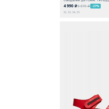
4 990
6 870
-27%
c
a
32, 33, 34, 35