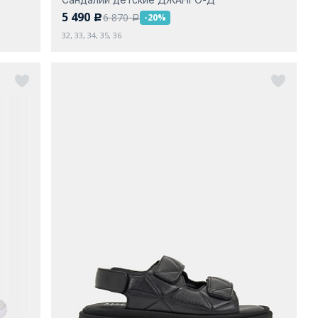
5 490
6 870
-20%
c
a
32, 33, 34, 35, 36