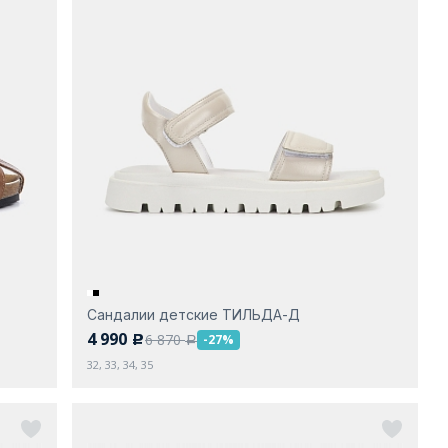
Сандалии детские ТИЛЬДА-Д
4 990
6 870
-27%
c
a
32, 33, 34, 35