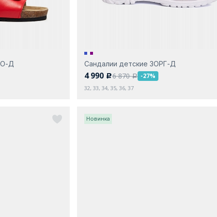
ГО-Д
Сандалии детские ЗОРГ-Д
4 990
6 870
-27%
c
a
32, 33, 34, 35, 36, 37
Новинка