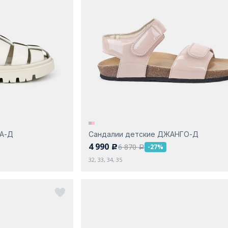
ДА-Д
Сандалии детские ДЖАНГО-Д
4 990
6 870
-27%
c
a
32, 33, 34, 35