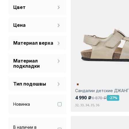
Цвет
Демисезон
38
Бежевый
Цена
Белый
Коричневый
Материал верха
Лаковая кожа
Красный
Материал
Натуральная кожа
Молочный
подкладки
Спилок
Натуральная кожа
Розовый
Текстиль
Тип подошвы
Текстиль
Серый
Сандалии детские ДЖАН
Без каблука
4 990
6 870
-27%
c
a
Синий
Новинка
32, 33, 34, 35, 36
Фиолетовый
Черный
В наличии в