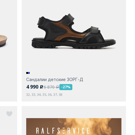
Сандалии детские ЗОРГ-Д
4 990
6 870
-27%
c
a
32, 33, 34, 35, 36, 37, 38