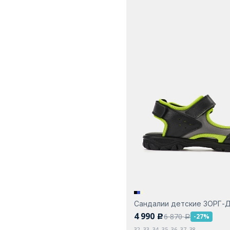
Сандалии детские ЗОРГ-
4 990
6 870
-27%
c
a
32, 33, 34, 35, 36, 37, 38