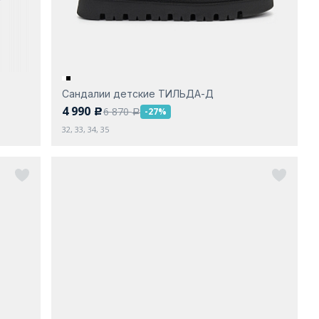
Сандалии детские ТИЛЬДА-Д
4 990
6 870
-27%
c
a
32, 33, 34, 35