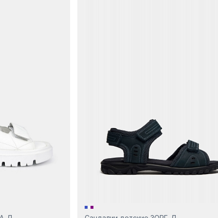
ДА-Д
Сандалии детские ЗОРГ-Д