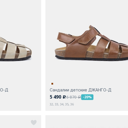
ГО-Д
Сандалии детские ДЖАНГО-Д
5 490
6 870
-20%
c
a
32, 33, 34, 35, 36