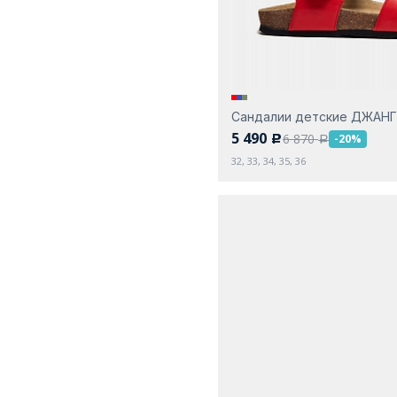
Сандалии детские ДЖАН
5 490
6 870
-20%
c
a
32, 33, 34, 35, 36