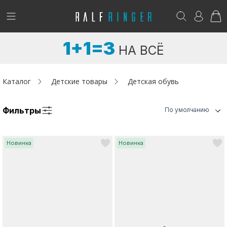
!
Возникли вопросы? -
club@ralf.ru
1+1=3
НА ВСЁ
Новинки
Женщинам
Каталог
Детские товары
Детская обувь
Мужчинам
Фильтры
По умолчанию
Детям
Новинка
Новинка
Капсула
Аутлет
Акции / Новости
Адреса магазинов