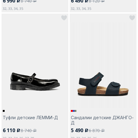
6 990
6 490
8 740
8 120
c
c
a
a
32, 33, 34, 35
32, 33, 34, 35
Туфли детские ЛЕММИ-Д
Сандалии детские ДЖАНГО-
Д
6 110
5 490
8 740
6 870
c
c
a
a