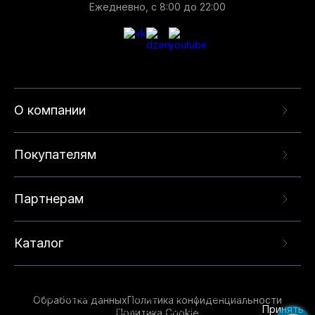
Ежедневно, с 8:00 до 22:00
О компании
Покупателям
Партнерам
Каталог
Данный веб-сайт использует cookie-файлы и
рекомендательные технологии в целях
предоставления вам лучшего пользовательского
опыта на нашем сайте. Продолжая использовать
Обработка данных
Политика конфиденциальности
данный сайт, вы соглашаетесь с использованием
Принять
Политика Cookie