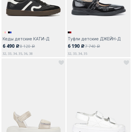
Кеды детские КАТИ-Д
Туфли детские ДЖЕЙН-Д
6 490
6 190
8 120
7 740
c
c
a
a
32, 33, 34, 35, 36, 38
32, 33, 34, 35