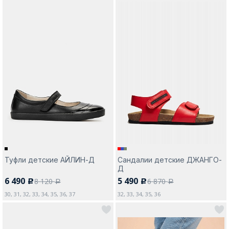
Туфли детские АЙЛИН-Д
Сандалии детские ДЖАНГО-
Д
6 490
5 490
8 120
6 870
c
c
a
a
30, 31, 32, 33, 34, 35, 36, 37
32, 33, 34, 35, 36