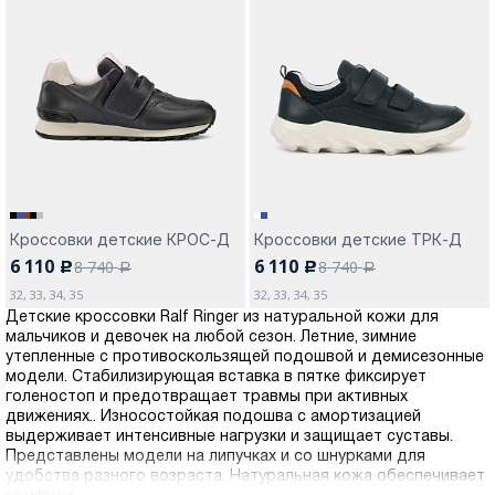
Кроссовки детские КРОС-Д
Кроссовки детские ТРК-Д
6 110
6 110
8 740
8 740
c
c
a
a
32, 33, 34, 35
32, 33, 34, 35
Детские кроссовки Ralf Ringer из натуральной кожи для
мальчиков и девочек на любой сезон. Летние, зимние
утепленные с противоскользящей подошвой и демисезонные
модели. Стабилизирующая вставка в пятке фиксирует
голеностоп и предотвращает травмы при активных
движениях.. Износостойкая подошва с амортизацией
выдерживает интенсивные нагрузки и защищает суставы.
Представлены модели на липучках и со шнурками для
удобства разного возраста. Натуральная кожа обеспечивает