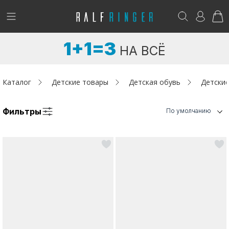
!
Возникли вопросы? -
club@ralf.ru
1+1=3
НА ВСЁ
Новинки
Женщинам
Каталог
Детские товары
Детская обувь
Детские
Мужчинам
Фильтры
По умолчанию
Детям
Капсула
Аутлет
Акции / Новости
Адреса магазинов