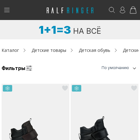
!
Возникли вопросы? -
club@ralf.ru
1+1=3
НА ВСЁ
Новинки
Женщинам
Каталог
Детские товары
Детская обувь
Детские
Мужчинам
Фильтры
По умолчанию
Детям
Капсула
Аутлет
Акции / Новости
Адреса магазинов