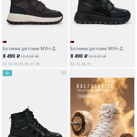
Москва
Ботинки детские МУН-Д
Ботинки детские МУН-Д
8 490
8 490
10 620
10 620
c
c
Да, все верно
Изменить город
a
a
32, 33, 34, 35, 36, 37, 38
32, 33, 34, 35
О компании
Покупателям