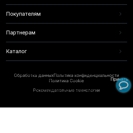
Покупателям
Партнерам
Каталог
Данный веб-сайт использует cookie-файлы и
рекомендательные технологии в целях
предоставления вам лучшего пользовательского
опыта на нашем сайте. Продолжая использовать
Обработка данных
Политика конфиденциальности
данный сайт, вы соглашаетесь с использованием
Принять
Политика Cookie
нами
cookie-файлов
и рекомендательных
Рекомендательные технологии
технологий. Для получения дополнительной
информации см.
Условия предоставления
рекомендательных технологий
.
Обувь для всей семьи!