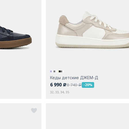
Кеды детские ДЖЕМ-Д
6 990
8 740
-20%
c
a
32, 33, 34, 35