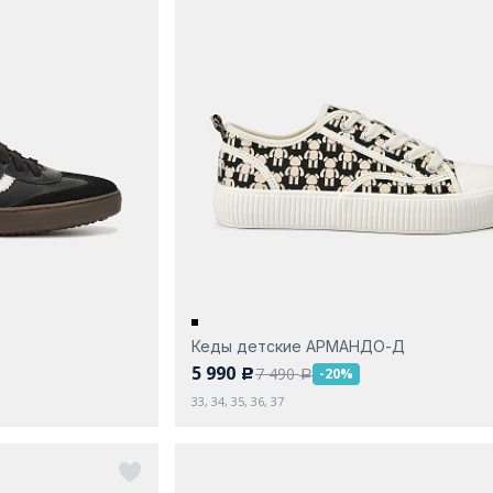
Кеды детские АРМАНДО-Д
5 990
7 490
-20%
c
a
33, 34, 35, 36, 37