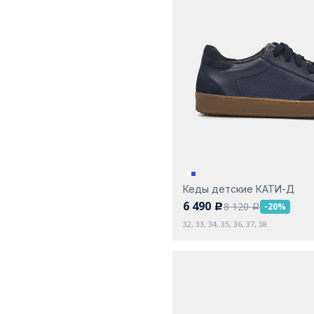
Кеды детские КАТИ-Д
6 490
8 120
-20%
c
a
32, 33, 34, 35, 36, 37, 38