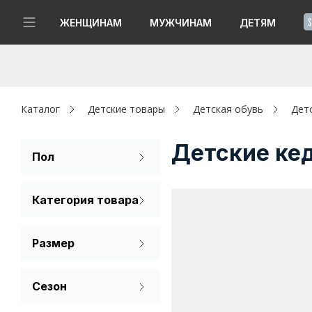
!
ЖЕНЩИНАМ
МУЖЧИНАМ
ДЕТЯМ
Новинки
Да, все верно
Изменить город
Женщинам
Каталог
Детские товары
Детская обувь
Дет
Мужчинам
Детские ке
Пол
Для девочек
Детям
Категория товара
Для мальчиков
Капсула
Ботинки
Размер
Аутлет
Кеды
30
31
32
Акции / Новости
Сезон
33
34
35
Лето
Адреса магазинов