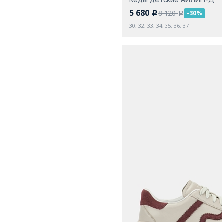
5 680
8 120
-30%
c
a
30, 32, 33, 34, 35, 36, 37