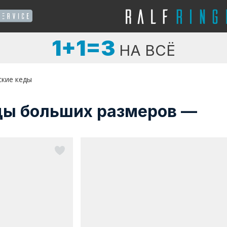
1+1=3
НА ВСЁ
ские кеды
ды больших размеров —