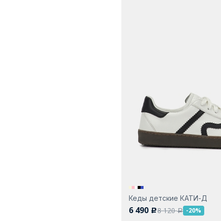
Кеды детские КАТИ-Д
6 490
8 120
-20%
c
a