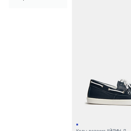
Черный
Кеды детские АЙЛИН-Д