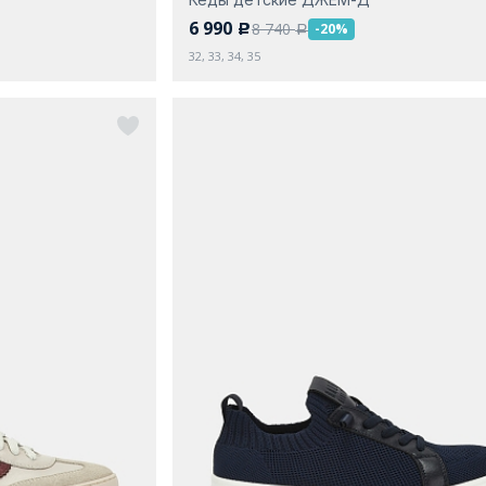
6 990
8 740
-20%
c
a
32, 33, 34, 35