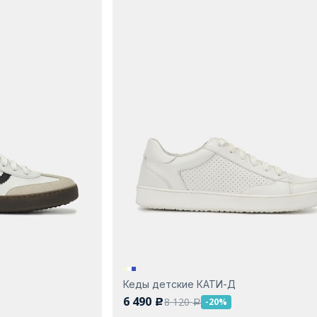
Кеды детские КАТИ-Д
6 490
8 120
-20%
c
a