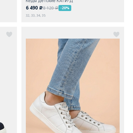
Кеды детские КАТИ-Д
6 490
8 120
-20%
c
a
32, 33, 34, 35