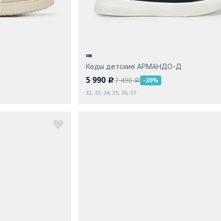
Кеды детские АРМАНДО-Д
5 990
7 490
-20%
c
a
32, 33, 34, 35, 36, 37