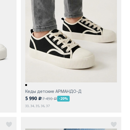
Кеды детские АРМАНДО-Д
5 990
7 490
-20%
c
a
33, 34, 35, 36, 37