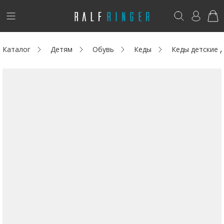
!
Возникли вопросы? -
club@ralf.ru
Каталог
Детям
Обувь
Кеды
Кеды детские
Новинки
Женщинам
Мужчинам
Детям
Капсула
Аутлет
Акции / Новости
Адреса магазинов