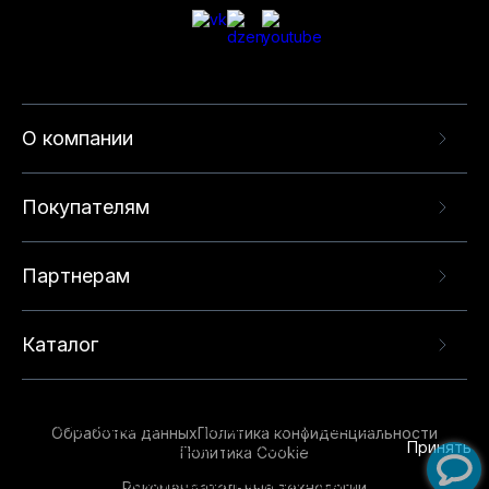
О компании
Покупателям
Партнерам
Каталог
Данный веб-сайт использует cookie-файлы и
рекомендательные технологии в целях
предоставления вам лучшего пользовательского
опыта на нашем сайте. Продолжая использовать
Обработка данных
Политика конфиденциальности
данный сайт, вы соглашаетесь с использованием
Принять
Политика Cookie
нами
cookie-файлов
и рекомендательных
Рекомендательные технологии
технологий. Для получения дополнительной