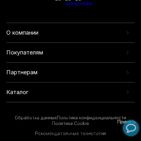
О компании
Покупателям
Партнерам
Каталог
Данный веб-сайт использует cookie-файлы и
рекомендательные технологии в целях
предоставления вам лучшего пользовательского
опыта на нашем сайте. Продолжая использовать
Обработка данных
Политика конфиденциальности
данный сайт, вы соглашаетесь с использованием
Принять
Политика Cookie
нами
cookie-файлов
и рекомендательных
Рекомендательные технологии
технологий. Для получения дополнительной
информации см.
Условия предоставления