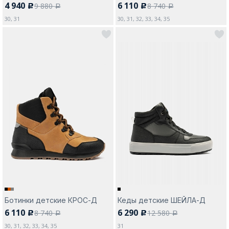
4 940
6 110
9 880
8 740
c
c
a
a
30, 31
30, 31, 32, 33, 34, 35
Ботинки детские КРОС-Д
Кеды детские ШЕЙЛА-Д
6 110
6 290
8 740
12 580
c
c
a
a
30, 31, 32, 33, 34, 35
31