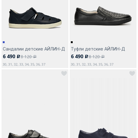
Москва
Сандалии детские АЙЛИН-Д
Туфли детские АЙЛИН-Д
6 490
6 490
8 120
8 120
c
c
Да, все верно
Изменить город
a
a
30, 31, 32, 33, 34, 35, 36, 37
30, 31, 32, 33, 34, 35, 36, 37
О компании
Покупателям