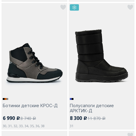
Ботинки детские КРОС-Д
Полусапоги детские
АРКТИК-Д
6 990
8 300
8 740
11 870
c
c
a
a
30, 31, 32, 33, 34, 35, 36, 38
31