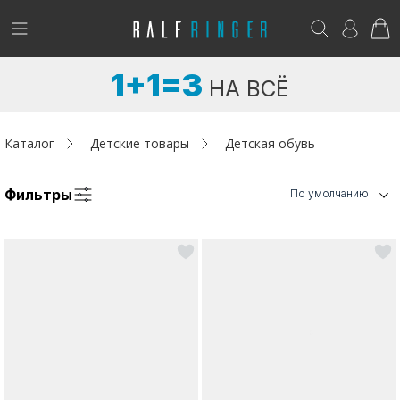
!
Возникли вопросы? -
club@ralf.ru
1+1=3
НА ВСЁ
Новинки
Женщинам
Каталог
Детские товары
Детская обувь
Мужчинам
Фильтры
По умолчанию
Детям
Капсула
Аутлет
Акции / Новости
Адреса магазинов