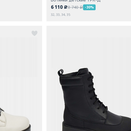
6 110
8 740
-30%
c
a
32, 33, 34, 35