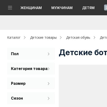
!
ЖЕНЩИНАМ
МУЖЧИНАМ
ДЕТЯМ
Новинки
Да, все верно
Изменить город
Женщинам
Каталог
Детские товары
Детская обувь
Дет
Мужчинам
Детские бо
Пол
Для девочек
Детям
Категория товара
Для мальчиков
Капсула
Ботинки
Размер
Аутлет
30
31
32
Акции / Новости
Сезон
33
34
35
Демисезон
Адреса магазинов