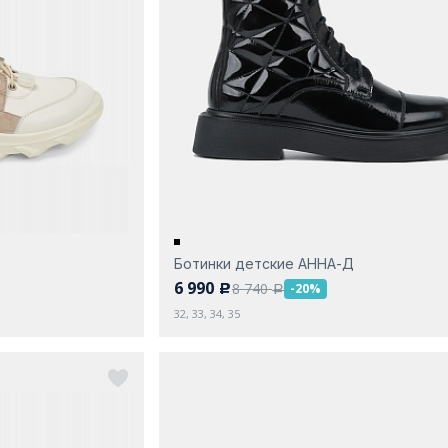
Ботинки детские АННА-Д
6 990
8 740
-20%
c
a
32, 33, 34, 35