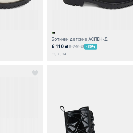
Д
Ботинки детские АСПЕН-Д
6 110
8 740
-30%
c
a
32, 33, 34