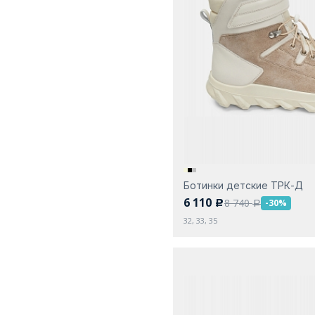
Ботинки детские ТРК-Д
6 110
8 740
-30%
c
a
32, 33, 35