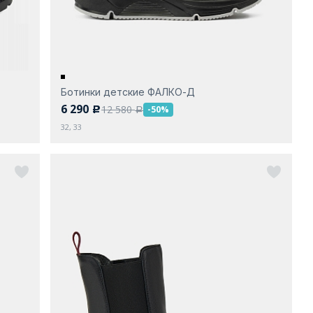
Ботинки детские ФАЛКО-Д
6 290
12 580
-50%
c
a
32, 33