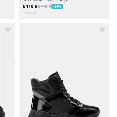
6 110
8 740
-30%
c
a
32, 33, 34, 35