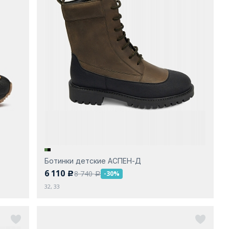
Ботинки детские АСПЕН-Д
6 110
8 740
-30%
c
a
32, 33