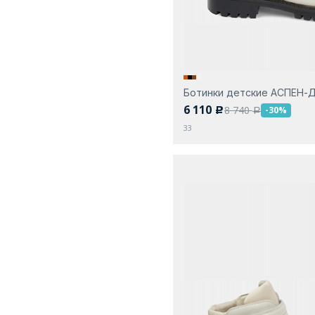
Ботинки детские АСПЕН-
6 110
8 740
-30%
c
a
33