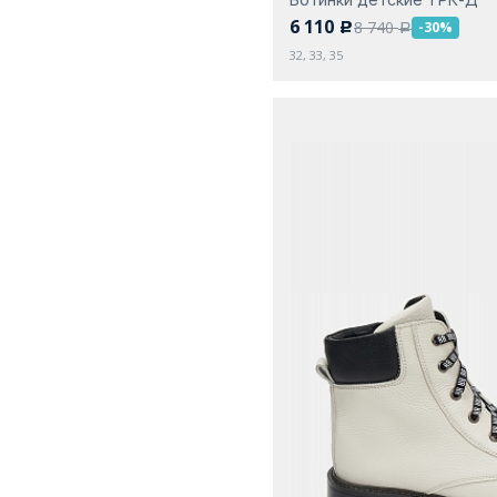
6 110
8 740
-30%
c
a
32, 33, 35