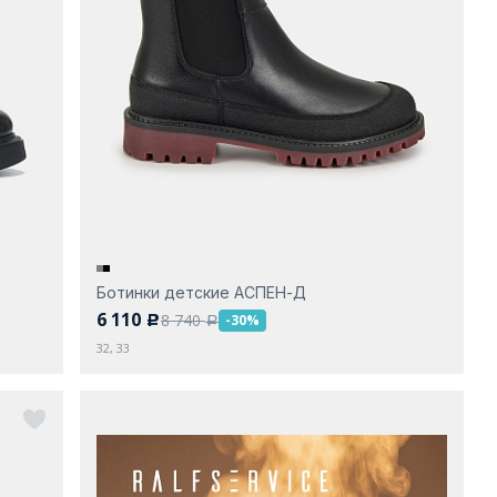
Ботинки детские АСПЕН-Д
6 110
8 740
-30%
c
a
32, 33