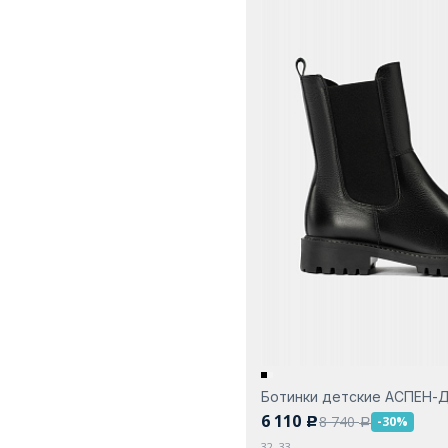
Ботинки детские АСПЕН-
6 110
8 740
-30%
c
a
32, 33