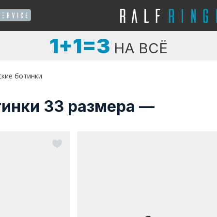
1+1=3
НА ВСЁ
ские ботинки
тинки 33 размера —