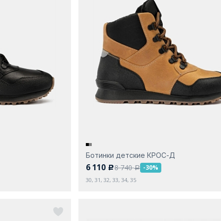
Ботинки детские КРОС-Д
6 110
8 740
-30%
c
a
30, 31, 32, 33, 34, 35