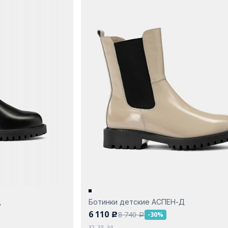
Д
Ботинки детские АСПЕН-Д
6 110
8 740
-30%
c
a
32, 33, 34