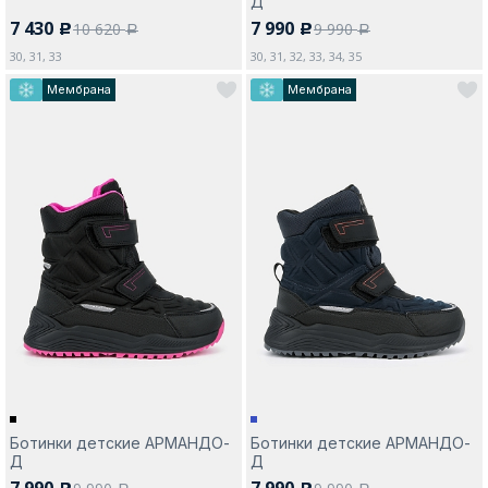
Д
7 430
7 990
10 620
9 990
c
c
a
a
30, 31, 33
30, 31, 32, 33, 34, 35
Мембрана
Мембрана
Ботинки детские АРМАНДО-
Ботинки детские АРМАНДО-
Д
Д
7 990
7 990