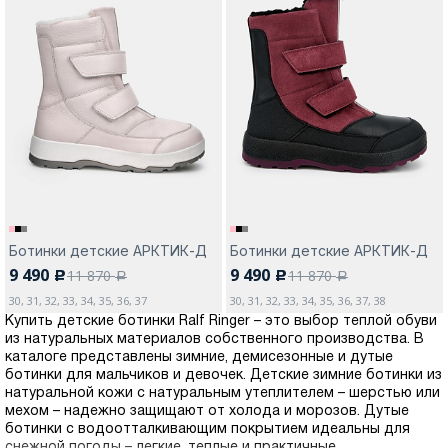
Ботинки детские АРКТИК-Д
Ботинки детские АРКТИК-Д
9 490
9 490
11 870
11 870
c
c
a
a
30, 31, 32, 33, 34, 35, 36, 37
30, 31, 32, 33, 34, 35, 36, 37, 38
Купить детские ботинки Ralf Ringer – это выбор теплой обуви
из натуральных материалов собственного производства. В
каталоге представлены зимние, демисезонные и дутые
ботинки для мальчиков и девочек. Детские зимние ботинки из
натуральной кожи с натуральным утеплителем – шерстью или
мехом – надежно защищают от холода и морозов. Дутые
ботинки с водоотталкивающим покрытием идеальны для
снежной погоды – легкие, теплые и практичные.