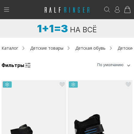
!
Возникли вопросы? -
club@ralf.ru
1+1=3
НА ВСЁ
Новинки
Женщинам
Каталог
Детские товары
Детская обувь
Детские
Мужчинам
Фильтры
По умолчанию
Детям
Капсула
Аутлет
Акции / Новости
Адреса магазинов