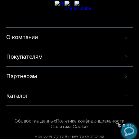
О компании
Покупателям
Партнерам
Каталог
Данный веб-сайт использует cookie-файлы и
рекомендательные технологии в целях
предоставления вам лучшего пользовательского
опыта на нашем сайте. Продолжая использовать
Обработка данных
Политика конфиденциальности
данный сайт, вы соглашаетесь с использованием
Принять
Политика Cookie
нами
cookie-файлов
и рекомендательных
Рекомендательные технологии
технологий. Для получения дополнительной