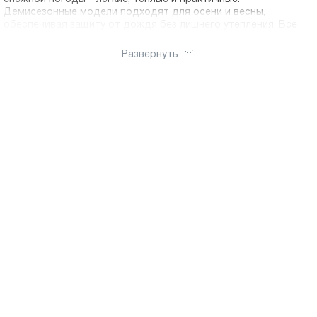
Демисезонные модели подходят для осени и весны,
обеспечивая защиту от дождя без лишнего утепления. Все
ботинки оснащены противоскользящей подошвой с глубоким
протектором для безопасности на льду и мокром асфальте.
Развернуть
Ортопедическая колодка обеспечивает правильное
формирование стопы. Удобные застежки – молнии, липучки
или шнуровка – позволяют ребенку обуваться
самостоятельно