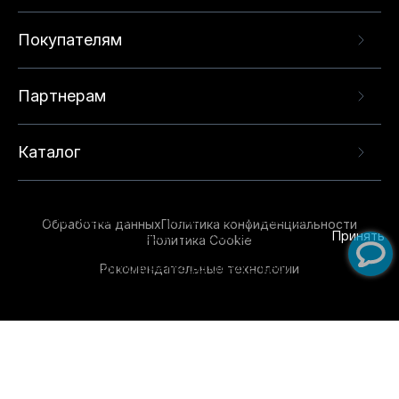
Покупателям
Партнерам
Каталог
Данный веб-сайт использует cookie-файлы и
рекомендательные технологии в целях
предоставления вам лучшего пользовательского
опыта на нашем сайте. Продолжая использовать
Обработка данных
Политика конфиденциальности
данный сайт, вы соглашаетесь с использованием
Принять
Политика Cookie
нами
cookie-файлов
и рекомендательных
Рекомендательные технологии
технологий. Для получения дополнительной
информации см.
Условия предоставления
рекомендательных технологий
.
Обувь для всей семьи!