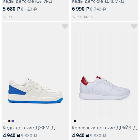
Кеды детские КАТИ-Д
Кеды детские ДЖЕМ-Д
5 680
6 990
8 120
8 740
c
c
a
a
32, 33
32, 33, 34, 35
Кеды детские ДЖЕМ-Д
Кроссовки детские ДРАЙВ-Д
4 940
4 940
9 880
9 880
c
c
a
a