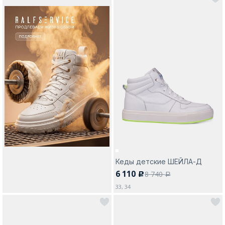
Кеды детские ШЕЙЛА-Д
6 110
8 740
c
a
33, 34