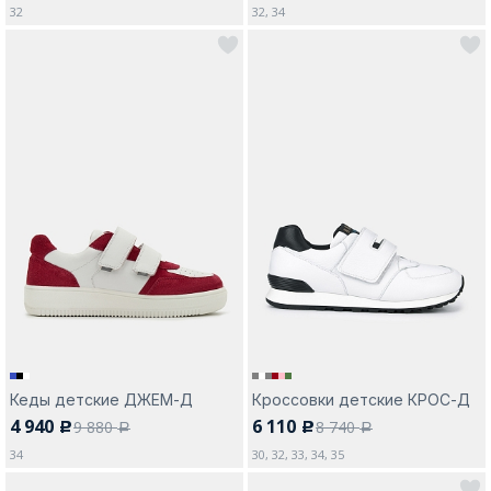
32
32, 34
Кеды детские ДЖЕМ-Д
Кроссовки детские КРОС-Д
4 940
6 110
9 880
8 740
c
c
a
a
34
30, 32, 33, 34, 35