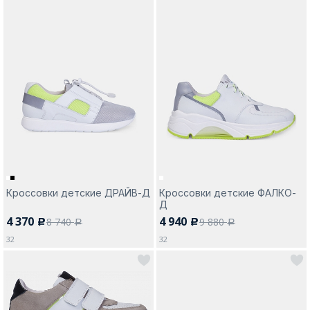
Кроссовки детские ДРАЙВ-Д
Кроссовки детские ФАЛКО-
Д
4 370
4 940
8 740
9 880
c
c
a
a
32
32