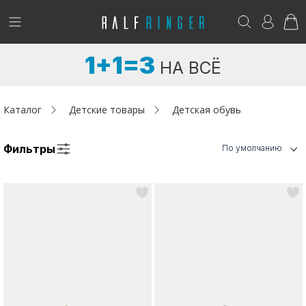
!
Возникли вопросы? -
club@ralf.ru
1+1=3
НА ВСЁ
Новинки
Женщинам
Каталог
Детские товары
Детская обувь
Мужчинам
Фильтры
По умолчанию
Детям
Капсула
Аутлет
Акции / Новости
Адреса магазинов