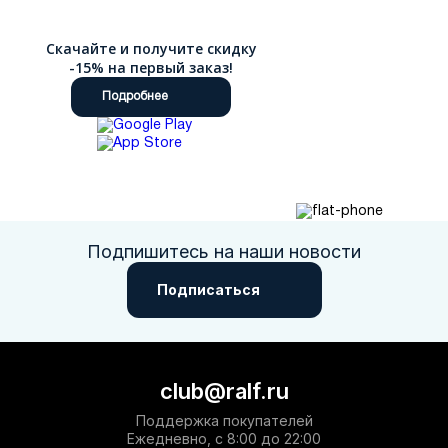
от того, что они носят. Помимо дизайна и высокого качества
используемых материалов, наша продукция имеет следующие
Скачайте и получите скидку
преимущества:
-15% на первый заказ!
полный модельный ряд для мальчиков и девочек от 32
Подробнее
до 39 размера;
удобные застежки на липучке, эластичные вставки и
замки-молнии;
практичные модели для любой погоды.
Элегантная и стильная обувь RALF RINGER открывает детям
мир большой моды. Наша коллекция выдержит критику
самого требовательного школьника, порадовав выбором
ультрамодных кед, мокасин, туфель по сезону.
Подпишитесь на наши новости
ОБУВЬ RALF RINGER ЧЕРЕЗ ИНТЕРНЕТ
Подписаться
Ботинки, босоножки, сандалии, сапоги и балетки – все это так
просто выбрать онлайн! Отсортируйте каталог по полу
ребенка, выберите размер, тип, цвет и даже цены - и
закажите необходимую Вам пару в магазине RALF RINGER с
доставкой в любой город России.
club@ralf.ru
У нас Вы получите гарантированное качество, высоко
оцененное нашими покупателями. RALF RINGER – это стильно
Поддержка покупателей
и практично.
Ежедневно, с 8:00 до 22:00