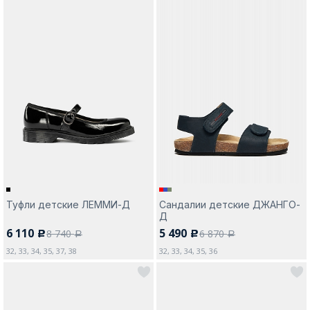
Туфли детские ЛЕММИ-Д
Сандалии детские ДЖАНГО-
Д
6 110
5 490
8 740
6 870
c
c
a
a
32, 33, 34, 35, 37, 38
32, 33, 34, 35, 36