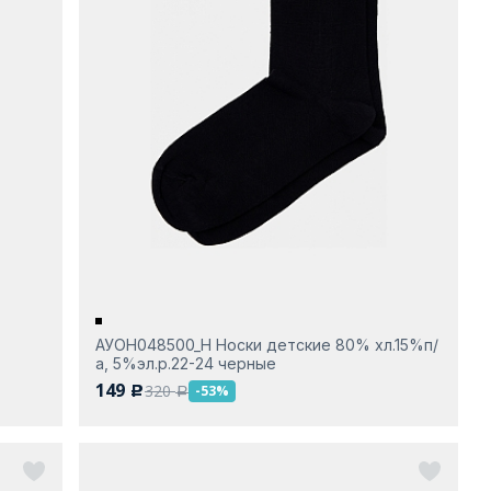
АУОН048500_Н Носки детские 80% хл.15%п/
а, 5%эл.р.22-24 черные
149
320
-53%
c
a