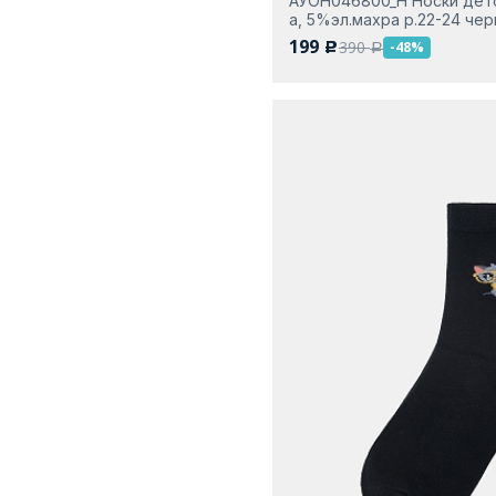
АУОН046800_Н Носки детс
а, 5%эл.махра р.22-24 че
199
390
-48%
c
a