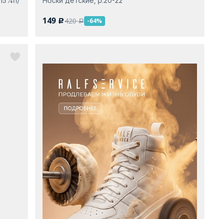
15%п/
Носки детские, р.20-22
149
420
-64%
c
a