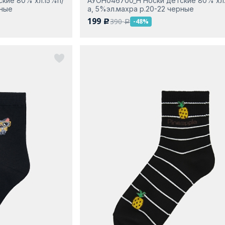
кие 80% хл.15%п/
АУОН046700_Н Носки детские 80% хл.
рные
а, 5%эл.махра р.20-22 черные
199
390
-48%
c
a