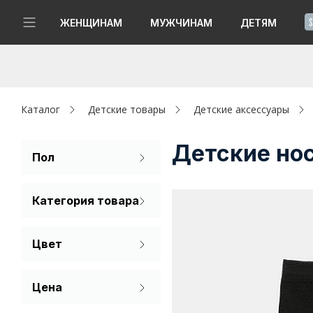
!
ЖЕНЩИНАМ
МУЖЧИНАМ
ДЕТЯМ
Новинки
Да, все верно
Изменить город
Женщинам
Каталог
Детские товары
Детские аксессуары
Мужчинам
Детские нос
Пол
Для девочек
Детям
Категория товара
Для мальчиков
Капсула
Носки
Цвет
Аутлет
Белый
Акции / Новости
Цена
Зеленый
Адреса магазинов