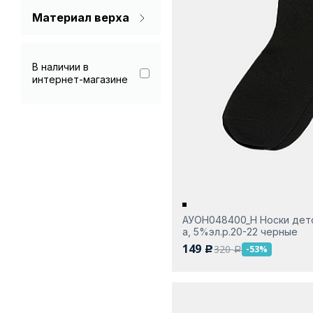
Серый
Материал верха
Лайкра 3%
Синий
Полиамид 15%
В наличии в
Черный
интернет-магазине
Полиамид 6%
Полиэстер 20%
Хлопок 72%
Хлопок 80%
Хлопок 97%
Эластан 2%
АУОН048400_Н Носки детс
а, 5%эл.р.20-22 черные
Эластан 5%
149
320
-53%
c
a