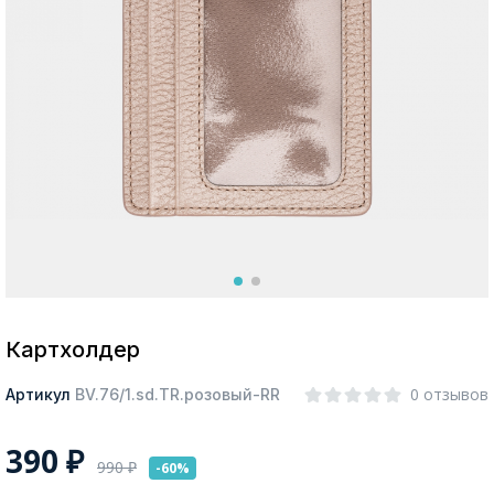
Москва
Да, все верно
Изменить город
О компании
Покупателям
Картхолдер
0 отзывов
Артикул
BV.76/1.sd.TR.розовый-RR
390
₽
990
₽
-60%